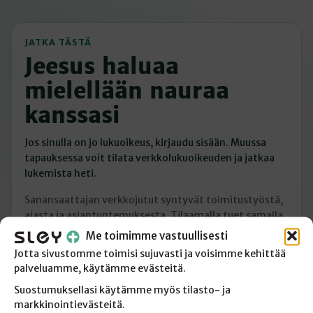
JATKA TÄSTÄ
Jeesus haluaa
mielellään nauraa
kanssasi
Jos sinulla on jo lukuoikeus, kirjaudu sisään. Muussa
tapauksessa voit tilata verkkolukuoikeuden ja jatkaa
lukemista heti.
Sanansaattajan verkkojutut syntyvät toimitustyöstä,
ajasta ja asiantuntemuksesta. Tilaamalla tuet samalla
laadukasta kristillistä journalismia.
Me toimimme vastuullisesti
Jotta sivustomme toimisi sujuvasti ja voisimme kehittää
Minulla on jo lukuoikeus
palveluamme, käytämme evästeitä.
Suostumuksellasi käytämme myös tilasto- ja
Tilaan verkkolukuoikeuden
markkinointievästeitä.