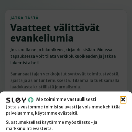
JATKA TÄSTÄ
Vaatteet välittävät
evankeliumia
Jos sinulla on jo lukuoikeus, kirjaudu sisään. Muussa
tapauksessa voit tilata verkkolukuoikeuden ja jatkaa
lukemista heti.
Sanansaattajan verkkojutut syntyvät toimitustyöstä,
ajasta ja asiantuntemuksesta. Tilaamalla tuet samalla
laadukasta kristillistä journalismia.
Me toimimme vastuullisesti
Minulla on jo lukuoikeus
Jotta sivustomme toimisi sujuvasti ja voisimme kehittää
palveluamme, käytämme evästeitä.
Tilaan verkkolukuoikeuden
Suostumuksellasi käytämme myös tilasto- ja
markkinointievästeitä.