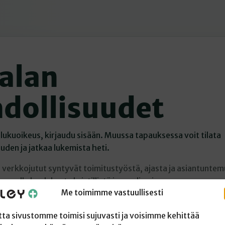
alan
dollisuudet
jo lukuoikeus, kirjaudu sisään. Muussa tapauksessa voit tilata
den ja jatkaa lukemista heti.
 verkkojutut syntyvät toimitustyöstä, ajasta ja asiantunte
samalla laadukasta kristillistä journalismia.
Me toimimme vastuullisesti
jo lukuoikeus
Tilaan verkkolukuoikeuden
tta sivustomme toimisi sujuvasti ja voisimme kehittää