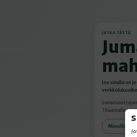
JATKA TÄSTÄ
Jum
mah
Jos sinulla on 
verkkolukuoikeu
Sanansaattajan
Tilaamalla tuet 
Minulla on 
Jo