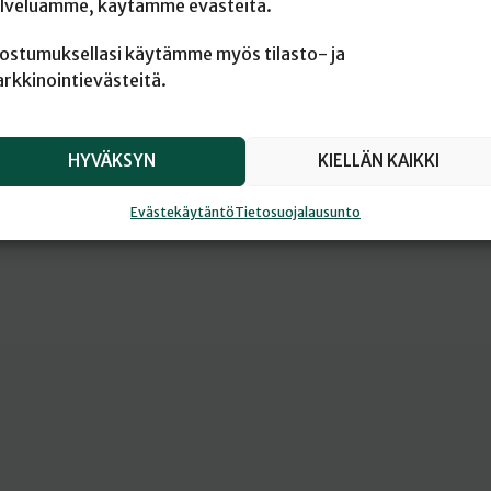
lveluamme, käytämme evästeitä.
ostumuksellasi käytämme myös tilasto- ja
rkkinointievästeitä.
HYVÄKSYN
KIELLÄN KAIKKI
Evästekäytäntö
Tietosuojalausunto