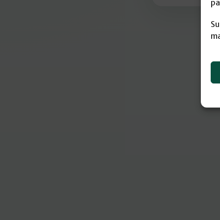
pa
Su
ma