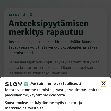
JATKA TÄSTÄ
Anteeksipyytämisen
merkitys rapautuu
Jos sinulla on jo lukuoikeus, kirjaudu sisään. Muussa
tapauksessa voit tilata verkkolukuoikeuden ja jatkaa
lukemista heti.
Sanansaattajan verkkojutut syntyvät toimitustyöstä,
ajasta ja asiantuntemuksesta. Tilaamalla tuet samalla
laadukasta kristillistä journalismia.
Me toimimme vastuullisesti
Minulla on jo lukuoikeus
Jotta sivustomme toimisi sujuvasti ja voisimme kehittää
palveluamme, käytämme evästeitä.
Tilaan verkkolukuoikeuden
Suostumuksellasi käytämme myös tilasto- ja
markkinointievästeitä.