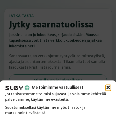
JATKA TÄSTÄ
Jytky saarnatuolissa
Jos sinulla on jo lukuoikeus, kirjaudu sisään. Muussa
tapauksessa voit tilata verkkolukuoikeuden ja jatkaa
lukemista heti.
Sanansaattajan verkkojutut syntyvät toimitustyöstä,
ajasta ja asiantuntemuksesta. Tilaamalla tuet samalla
laadukasta kristillistä journalismia.
Minulla on jo lukuoikeus
Me toimimme vastuullisesti
Tilaan verkkolukuoikeuden
Jotta sivustomme toimisi sujuvasti ja voisimme kehittää
palveluamme, käytämme evästeitä.
Suostumuksellasi käytämme myös tilasto- ja
markkinointievästeitä.