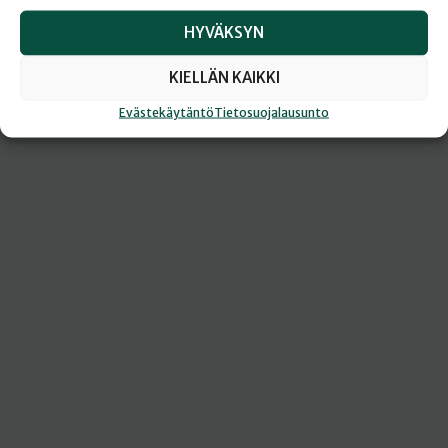
Tilaan verkkolukuoikeuden
HYVÄKSYN
KIELLÄN KAIKKI
Evästekäytäntö
Tietosuojalausunto