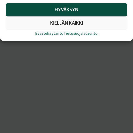
Tilaan verkkolukuoikeuden
HYVÄKSYN
KIELLÄN KAIKKI
Evästekäytäntö
Tietosuojalausunto