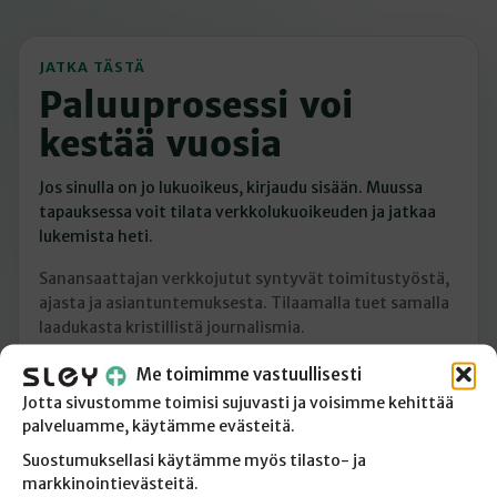
JATKA TÄSTÄ
Paluuprosessi voi
kestää vuosia
Jos sinulla on jo lukuoikeus, kirjaudu sisään. Muussa
tapauksessa voit tilata verkkolukuoikeuden ja jatkaa
lukemista heti.
Sanansaattajan verkkojutut syntyvät toimitustyöstä,
ajasta ja asiantuntemuksesta. Tilaamalla tuet samalla
laadukasta kristillistä journalismia.
Me toimimme vastuullisesti
Minulla on jo lukuoikeus
Jotta sivustomme toimisi sujuvasti ja voisimme kehittää
palveluamme, käytämme evästeitä.
Tilaan verkkolukuoikeuden
Suostumuksellasi käytämme myös tilasto- ja
markkinointievästeitä.