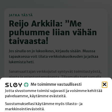
JATKA TÄSTÄ
Reijo Arkkila: ”Me
puhumme liian vähän
taivaasta!
Jos sinulla on jo lukuoikeus, kirjaudu sisään. Muussa
tapauksessa voit tilata verkkolukuoikeuden ja jatkaa
lukemista heti.
Sanansaattajan verkkojutut syntyvät toimitustyöstä,
ajasta ja asiantuntemuksesta. Tilaamalla tuet samalla
laadukasta kristillistä journalismia.
Me toimimme vastuullisesti
Jotta sivustomme toimisi sujuvasti ja voisimme kehittää
Minulla on jo lukuoikeus
palveluamme, käytämme evästeitä.
Suostumuksellasi käytämme myös tilasto- ja
Tilaan verkkolukuoikeuden
markkinointievästeitä.