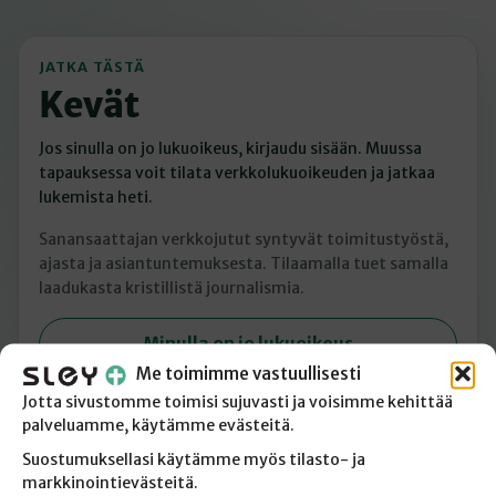
JATKA TÄSTÄ
Kevät
Jos sinulla on jo lukuoikeus, kirjaudu sisään. Muussa
tapauksessa voit tilata verkkolukuoikeuden ja jatkaa
lukemista heti.
Sanansaattajan verkkojutut syntyvät toimitustyöstä,
ajasta ja asiantuntemuksesta. Tilaamalla tuet samalla
laadukasta kristillistä journalismia.
Minulla on jo lukuoikeus
Me toimimme vastuullisesti
Tilaan verkkolukuoikeuden
Jotta sivustomme toimisi sujuvasti ja voisimme kehittää
palveluamme, käytämme evästeitä.
Suostumuksellasi käytämme myös tilasto- ja
markkinointievästeitä.