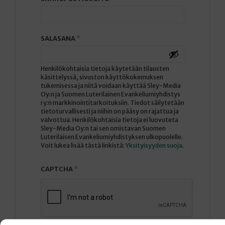
VAADITAAN
SALASANA
*
Henkilökohtaisia tietoja käytetään tilausten
käsittelyssä, sivuston käyttökokemuksen
tukemisessa ja niitä voidaan käyttää Sley-Media
Oy:n ja Suomen Luterilainen Evankeliumiyhdistys
ry:n markkinointitarkoituksiin. Tiedot säilytetään
tietoturvallisesti ja niihin on pääsy on rajattua ja
valvottua. Henkilökohtaisia tietoja ei luovuteta
Sley-Media Oy:n tai sen omistavan Suomen
Luterilaisen Evankeliumiyhdistyksen ulkopuolelle.
Voit lukea lisää tästä linkistä:
Yksityisyyden suoja
.
CAPTCHA
*