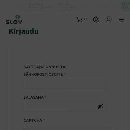
KARKUN
MAATA
SLE
SLEY.FI
EVANKELIUMIJUHLA
EVANKELINEN
NÄKYVISSÄ
KAU
OPISTO
-FESTARIT
0
Kirjaudu
KÄYTTÄJÄTUNNUS TAI
VAADITAAN
SÄHKÖPOSTIOSOITE
*
VAADITAAN
SALASANA
*
CAPTCHA
*