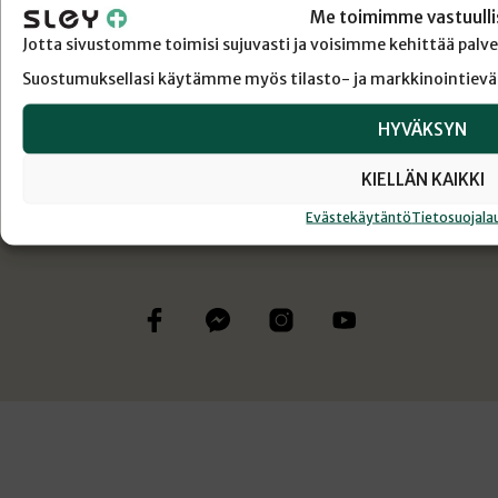
Me toimimme vastuulli
REKISTERÖIDY
Jotta sivustomme toimisi sujuvasti ja voisimme kehittää pal
Suostumuksellasi käytämme myös tilasto- ja markkinointievä
HYVÄKSYN
KIELLÄN KAIKKI
Evästekäytäntö
Tietosuojala