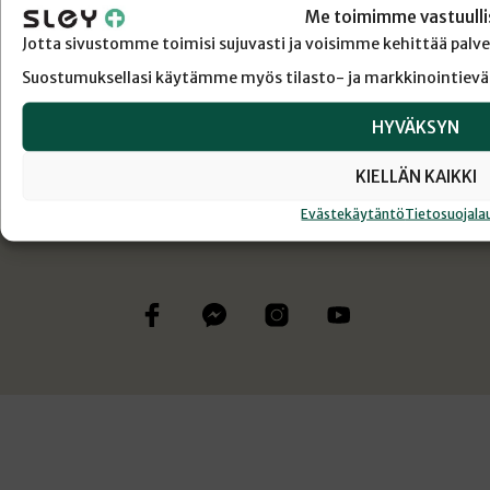
Me toimimme vastuulli
REKISTERÖIDY
Jotta sivustomme toimisi sujuvasti ja voisimme kehittää pal
Suostumuksellasi käytämme myös tilasto- ja markkinointievä
HYVÄKSYN
KIELLÄN KAIKKI
Evästekäytäntö
Tietosuojala