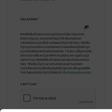
VAADITAAN
SALASANA
*
Henkilökohtaisia tietoja käytetään tilausten
käsittelyssä, sivuston käyttökokemuksen
tukemisessa ja niitä voidaan käyttää Sley-Media
Oy:n ja Suomen Luterilainen Evankeliumiyhdistys
ry:n markkinointitarkoituksiin. Tiedot säilytetään
tietoturvallisesti ja niihin on pääsy on rajattua ja
valvottua. Henkilökohtaisia tietoja ei luovuteta
Sley-Media Oy:n tai sen omistavan Suomen
Luterilaisen Evankeliumiyhdistyksen ulkopuolelle.
Voit lukea lisää tästä linkistä:
Yksityisyyden suoja
.
CAPTCHA
*