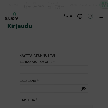
KARKUN
MAATA
SLE
SLEY.FI
EVANKELIUMIJUHLA
EVANKELINEN
NÄKYVISSÄ
KAU
OPISTO
-FESTARIT
0
Kirjaudu
KÄYTTÄJÄTUNNUS TAI
VAADITAAN
SÄHKÖPOSTIOSOITE
*
VAADITAAN
SALASANA
*
CAPTCHA
*