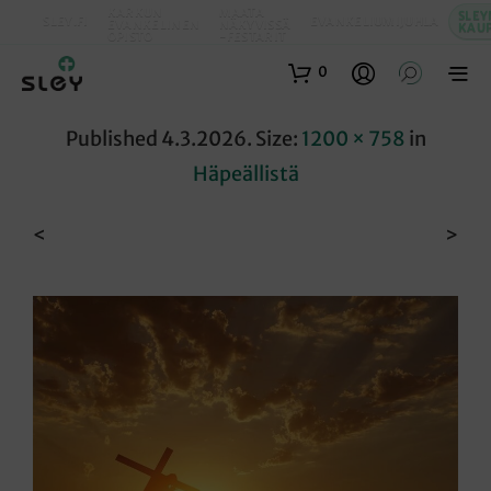
KARKUN
MAATA
SLEY
SLEY.FI
EVANKELIUMIJUHLA
EVANKELINEN
NÄKYVISSÄ
KAU
OPISTO
-FESTARIT
0
Published
4.3.2026
. Size:
1200 × 758
in
Häpeällistä
<
>