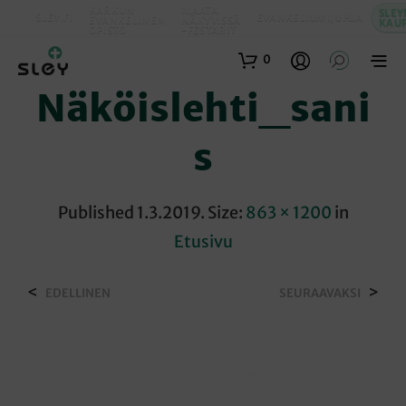
KARKUN
MAATA
SLEY
SLEY.FI
EVANKELIUMIJUHLA
EVANKELINEN
NÄKYVISSÄ
KAU
OPISTO
-FESTARIT
0
Näköislehti_sani
S
Published
1.3.2019
. Size:
863 × 1200
in
Etusivu
<
>
EDELLINEN
SEURAAVAKSI