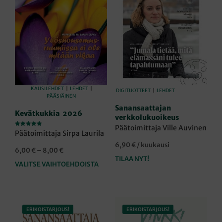
KAUSILEHDET
|
LEHDET
|
DIGITUOTTEET
|
LEHDET
PÄÄSIÄINEN
Sanansaattajan
Kevätkukkia 2026
verkkolukuoikeus
Päätoimittaja Ville Auvinen
Arvostelu
Päätoimittaja Sirpa Laurila
tuotteesta:
5.00
6,90
€
/ kuukausi
/ 5
Hintaluokka:
6,00
€
–
8,00
€
TILAA NYT!
6,00 €
VALITSE VAIHTOEHDOISTA
Tällä
-
tuotteella
8,00 €
on
useampi
muunnelma.
ERIKOISTARJOUS!
ERIKOISTARJOUS!
Voit