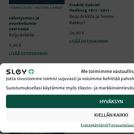
Fredrik Gabriel
EVANKELISUUS
|
HISTORIA
|
KIRJAT
Hedberg 1811-2011
Reijo Arkkila ja Teemu
Lähetysmies ja
Kakkuri
evankeliumin
saarnaaja
24,90
€
Reijo Arkkila
LISÄÄ OSTOSKORIIN
5,00
€
LISÄÄ OSTOSKORIIN
Me toimimme vastuullis
Jotta sivustomme toimisi sujuvasti ja voisimme kehittää pal
Suostumuksellasi käytämme myös tilasto- ja markkinointieväs
HYVÄKSYN
KIELLÄN KAIKKI
Evästekäytäntö
Tietosuojalau