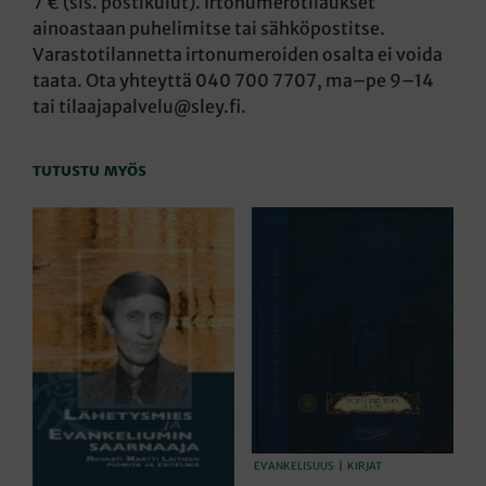
7 € (sis. postikulut). Irtonumerotilaukset
ainoastaan puhelimitse tai sähköpostitse.
Varastotilannetta irtonumeroiden osalta ei voida
taata. Ota yhteyttä 040 700 7707, ma–pe 9–14
tai tilaajapalvelu@sley.fi.
TUTUSTU MYÖS
EVANKELISUUS
|
KIRJAT