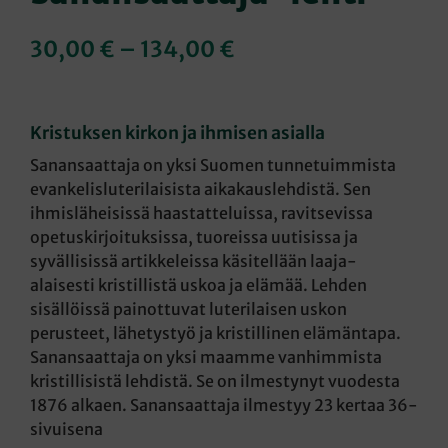
Hintaluokka:
30,00
€
–
134,00
€
30,00 €
-
Kristuksen kirkon ja ihmisen asialla
134,00 €
Sanansaattaja on yksi Suomen tunnetuimmista
evankelisluterilaisista aikakauslehdistä. Sen
ihmisläheisissä haastatteluissa, ravitsevissa
opetuskirjoituksissa, tuoreissa uutisissa ja
syvällisissä artikkeleissa käsitellään laaja-
alaisesti kristillistä uskoa ja elämää. Lehden
sisällöissä painottuvat luterilaisen uskon
perusteet, lähetystyö ja kristillinen elämäntapa.
Sanansaattaja on yksi maamme vanhimmista
kristillisistä lehdistä. Se on ilmestynyt vuodesta
1876 alkaen. Sanansaattaja ilmestyy 23 kertaa 36-
sivuisena