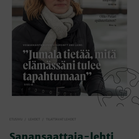
ETUSIVU
/
LEHDET
/
TILATTAVAT LEHDET
Sanansaattaja-lehti