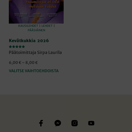
KAUSILEHDET
|
LEHDET
|
PÄÄSIÄINEN
Kevätkukkia 2026
Arvostelu
Päätoimittaja Sirpa Laurila
tuotteesta:
5.00
/ 5
Hintaluokka:
6,00
€
–
8,00
€
6,00 €
VALITSE VAIHTOEHDOISTA
Tällä
-
tuotteella
8,00 €
on
useampi
muunnelma.
Voit
tehdä
valinnat
tuotteen
sivulla.