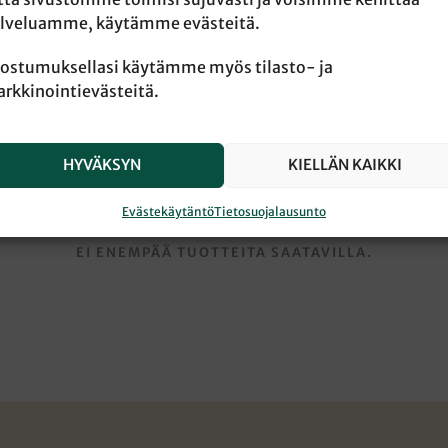
lveluamme, käytämme evästeitä.
ostumuksellasi käytämme myös tilasto- ja
rkkinointievästeitä.
HYVÄKSYN
KIELLÄN KAIKKI
Evästekäytäntö
Tietosuojalausunto
EI ENEMPÄÄ TUOTTEITA SAATAVILLA.