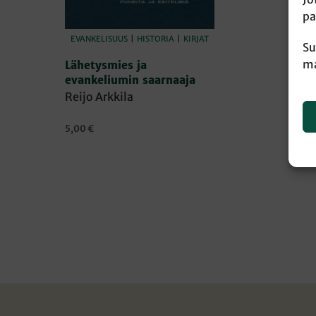
pa
EVANKELISUUS
|
HISTORIA
|
KIRJAT
Su
ma
Lähetysmies ja
evankeliumin saarnaaja
Reijo Arkkila
5,00
€
LISÄÄ OSTOSKORIIN