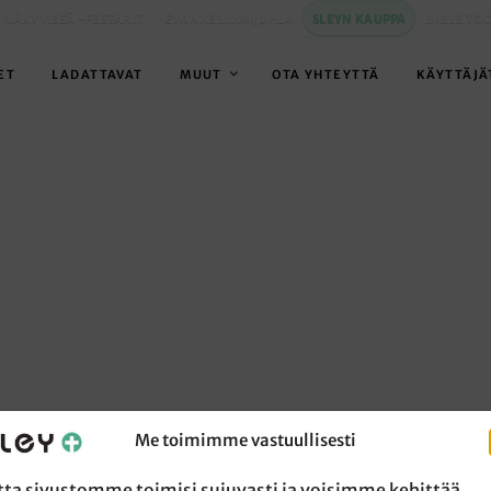
 NÄKYVISSÄ -FESTARIT
EVANKELIUMIJUHLA
SLEYN KAUPPA
BIBLE TO
ET
LADATTAVAT
MUUT
OTA YHTEYTTÄ
KÄYTTÄJÄ
Me toimimme vastuullisesti
tta sivustomme toimisi sujuvasti ja voisimme kehittää