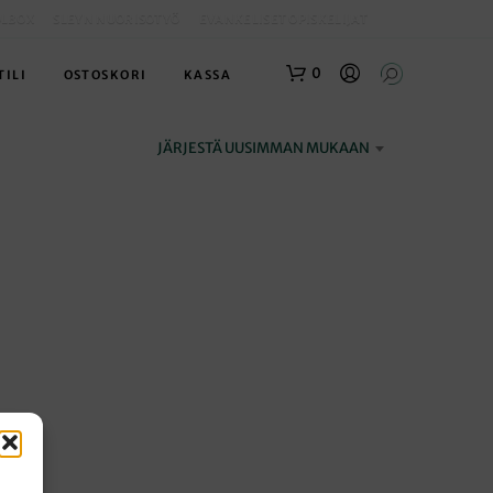
OLBOX
SLEYN NUORISOTYÖ
EVANKELISET OPISKELIJAT
0
TILI
OSTOSKORI
KASSA
JÄRJESTÄ UUSIMMAN MUKAAN
O
S
T
O
S
K
O
R