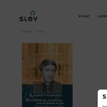
SLEY.FI
KARKUN EVANKELINEN OPISTO
MAATA
KIRJAT
LEHD
ETUSIVU
/
SIVU 6
Jo