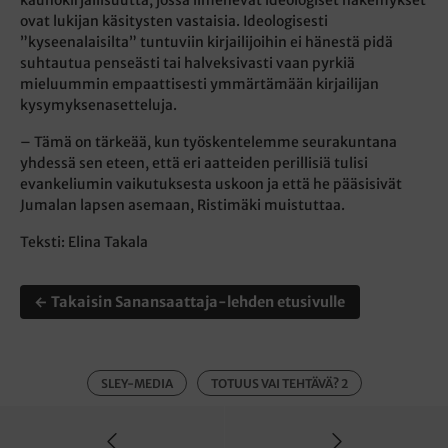
ovat lukijan käsitysten vastaisia. Ideologisesti
”kyseenalaisilta” tuntuviin kirjailijoihin ei hänestä pidä
suhtautua penseästi tai halveksivasti vaan pyrkiä
mieluummin empaattisesti ymmärtämään kirjailijan
kysymyksenasetteluja.
– Tämä on tärkeää, kun työskentelemme seurakuntana
yhdessä sen eteen, että eri aatteiden perillisiä tulisi
evankeliumin vaikutuksesta uskoon ja että he pääsisivät
Jumalan lapsen asemaan, Ristimäki muistuttaa.
Teksti: Elina Takala
← Takaisin Sanansaattaja-lehden etusivulle
SLEY-MEDIA
TOTUUS VAI TEHTÄVÄ? 2