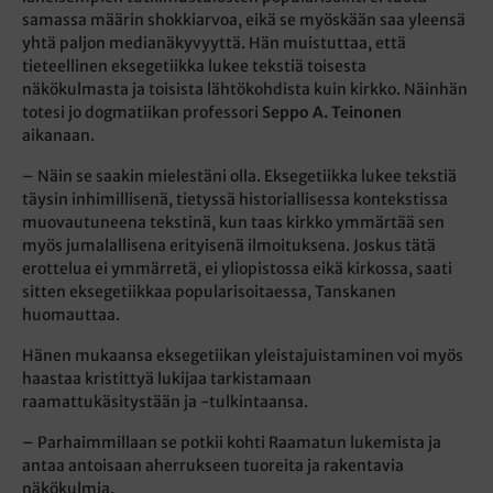
samassa määrin shokkiarvoa, eikä se myöskään saa yleensä
yhtä paljon medianäkyvyyttä. Hän muistuttaa, että
tieteellinen eksegetiikka lukee tekstiä toisesta
näkökulmasta ja toisista lähtökohdista kuin kirkko. Näinhän
totesi jo dogmatiikan professori
Seppo A. Teinonen
aikanaan.
– Näin se saakin mielestäni olla. Eksegetiikka lukee tekstiä
täysin inhimillisenä, tietyssä historiallisessa kontekstissa
muovautuneena tekstinä, kun taas kirkko ymmärtää sen
myös jumalallisena erityisenä ilmoituksena. Joskus tätä
erottelua ei ymmärretä, ei yliopistossa eikä kirkossa, saati
sitten eksegetiikkaa popularisoitaessa, Tanskanen
huomauttaa.
Hänen mukaansa eksegetiikan yleistajuistaminen voi myös
haastaa kristittyä lukijaa tarkistamaan
raamattukäsitystään ja -tulkintaansa.
– Parhaimmillaan se potkii kohti Raamatun lukemista ja
antaa antoisaan aherrukseen tuoreita ja rakentavia
näkökulmia.