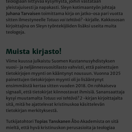
teologiaan liittyvää kysymystä, joihin vastataan
yleistajuisesti ja napakasti. Sleyn kotimaantyön johtaja
Juhana Tarvaisen
toimittama kirja on jatko-osa pari vuotta
sitten ilmestyneelle
Totuus vai tehtävä?
-kirjalle. Kakkososan
kirjoittajina on Sleyn työntekijöiden lisäksi useita muita
teologeja.
Muista kirjasto!
Viime kuussa julkaistu Suomen Kustannusyhdistyksen
vuosi- ja neljännesvuositilasto vahvisti, että painettujen
tietokirjojen myynti on kääntynyt nousuun. Vuonna 2025
painettujen tietokirjojen myynti oli jo lisääntynyt
ensimmäistä kertaa sitten vuoden 2018. On rohkaiseva
signaali, että tietokirjat kiinnostavat ihmisiä. Sanansaattaja
kysyi muutamalta
Totuus vai tehtävä? 2
-kirjan kirjoittajalta
sitä, mitä he ajattelevat kristinuskoa käsittelevän
tietokirjan merkityksestä.
Tutkijatohtori
Topias Tanskanen
Åbo Akademista on sitä
mieltä, että hyvä kristinuskon perusasioita ja teologiaa