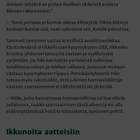
ihmisen tehtävä on puhua itselleen tärkeistä asioista
ääneen rakentavasti.”
– Tämä periaate ei kumoa oikeaa kiltteyttä. Oikea kiltteys
koskaan kumoa sitä, vaan vahvistaa sen, Kekäle painottaa.
Sammeli Juntunen vastaa kristillistä avioliittoetiikkaa
käsittelevässä artikkelissaan kysymykseen siitä, rikkooko
kristitty yhdenvertaisuutta vastaan ja syyllistyykö
syrjintään, jos hän kannattaa perinteistä tulkintaa
avioliitosta naisen ja miehen välisenä. Juntusen mukaan
vastaus kysymykseen riippuu ihmiskäsityksestä. Hän
toteaa myös tekstissään, että julkinen homoavioliittoja
vastaan saarnaaminen ei välttämättä ole järkevää.
– Niille, jotka kannattavat homoavioliittoa tai itse elävät
sellaisessa, tiukka saarnaaminen tästä aiheesta voi olla
etäännyttämässä heitä kristinuskosta, Juntunen pohtii.
Ikkunoita aatteisiin