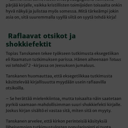
pärjää kirjalle, vaikka kristillisten toimijoiden toisaalta onkin
hyvä näkyä ja julistaa myös somessa. Mitä tärkeämpi jokin
asia on, sitä suuremmalla syyllä siitä on syytä tehdä kirja!
Raflaavat otsikot ja
shokkiefektit
Topias Tanskanen tekee työkseen tutkimusta eksegetiikan
eli Raamatun tutkimuksen parissa. Hänen aiheenaan
Totuus
vai tehtävä? 2
-kirjassa on Jeesuksen jumaluus.
Tanskanen huomauttaa, että eksegetiikkaa tutkimusta
käsittelevää kirjallisuutta myydään usein raflaavilla
otsikoilla.
– Se herättää mielenkiintoa, mutta toisaalta näin saatetaan
pyrkiä saamaan mahdollisimman suuri shokkiefekti kirjalle.
Joskus kirjan sisältö ei vastaa sitä, miten sitä on myyty.
Tanskanen arvelee, että kirkon perinteisiä käsityksiä
läheisempien tutkimustulosten popularisointi ei tuota