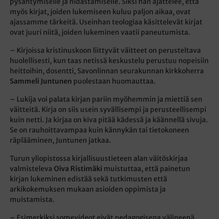
pysähtymiselle ja hidastamiselle. Siksi hän ajattelee, että
myös kirjat, joiden lukemiseen kuluu paljon aikaa, ovat
ajassamme tärkeitä. Useinhan teologiaa käsittelevät kirjat
ovat juuri niitä, joiden lukeminen vaatii paneutumista.
– Kirjoissa kristinuskoon liittyvät väitteet on perusteltava
huolellisesti, kun taas netissä keskustelu perustuu nopeisiin
heittoihin, dosentti, Savonlinnan seurakunnan kirkkoherra
Sammeli Juntunen
puolestaan huomauttaa.
– Lukija voi palata kirjan pariin myöhemmin ja miettiä sen
väitteitä. Kirja on siis usein syvällisempi ja perusteellisempi
kuin netti. Ja kirjaa on kiva pitää kädessä ja käännellä sivuja.
Se on rauhoittavampaa kuin kännykän tai tietokoneen
räplääminen, Juntunen jatkaa.
Turun yliopistossa kirjallisuustieteen alan väitöskirjaa
valmisteleva
Oiva Ristimäki
muistuttaa, että painetun
kirjan lukeminen edistää sekä tutkimusten että
arkikokemuksen mukaan asioiden oppimista ja
muistamista.
– Esimerkiksi somevideot eivät pedagogisena välineenä