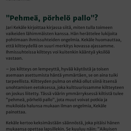
”Pehmeä, pörhelö pallo”?
Jari Kekäle kirjoittaa kirjassa siitä, miten tulla toimeen
vaikeiden lähimmäisten kanssa. Hän herättelee lukijoita
pohtimaan ihmissuhteiden ongelmia. Kekäle huomauttaa,
että kiltteydellä on suuri merkitys kovassa ajassamme.
Ihmissuhteissa kiltteys voi kuitenkin kääntyä yksilöä
vastaan.
– Jos kiltteys on lempeyttä, hyvää käytöstä ja toisen
asemaan asettumista häntä ymmärtäen, se on aina tuiki
tarpeellista. Kiltteyden pulma on ehkä ollut siinä itsensä
unohtamisen eetoksessa, joka kulttuurissamme kiltteyteen
on joskus liitetty. Tässä väärin ymmärryksessä kiltistä tulee
”pehmeä, pörhelö pallo”, jota muut voivat potkia ja
mukiloida halunsa mukaan ilman ongelmia, Kekäle
painottaa.
Kekäle kertoo keksimästään säännöstä, joka pitäisi hänen
mukaansa opettaa lapsillekin. Se kuuluu näin: ”Aikuisen