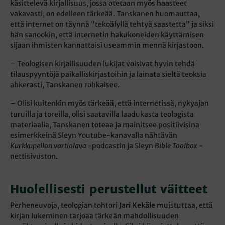
käsittelevä kirjallisuus, jossa otetaan myös haasteet
vakavasti, on edelleen tärkeää. Tanskanen huomauttaa,
että internet on täynnä ”tekoälyllä tehtyä saastetta” ja siksi
hän sanookin, että internetin hakukoneiden käyttämisen
sijaan ihmisten kannattaisi useammin mennä kirjastoon.
– Teologisen kirjallisuuden lukijat voisivat hyvin tehdä
tilauspyyntöjä paikalliskirjastoihin ja lainata sieltä teoksia
ahkerasti, Tanskanen rohkaisee.
– Olisi kuitenkin myös tärkeää, että internetissä, nykyajan
turuilla ja toreilla, olisi saatavilla laadukasta teologista
materiaalia, Tanskanen toteaa ja mainitsee positiivisina
esimerkkeinä Sleyn Youtube-kanavalla nähtävän
Kurkkupellon vartiolava
-podcastin ja Sleyn
Bible Toolbox
-
nettisivuston.
Huolellisesti perustellut väitteet
Perheneuvoja, teologian tohtori
Jari Kekäle
muistuttaa, että
kirjan lukeminen tarjoaa tärkeän mahdollisuuden