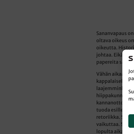
Sananvapaus on 
oltava oikeus o
oikeutta. Histo
johtaa. Eikä om
papereita sanan
Jo
Vähän aikaa sitt
pa
kappalaiselle
An
laajemminkin kir
Su
hiippakunnan p
ma
kannanottojen ty
tuoda esille peh
retoriikka. Sanan
vaikuttaa. Siin
lopulta aika turh