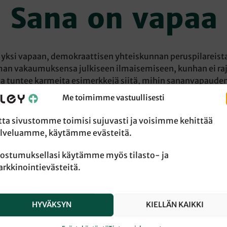
Sana on vapaa
yksi vapaan, demokraattisen yhteiskunnan peruspilareista.
man vakaumuksensa julkiseen ilmaisemiseen, kunhan ei raj
ria tuntee karmeita esimerkkejä siitä, mihin sananvapaude
a aikamme, eivät edes länsimaiset yhteiskuntamme, saa p
Me toimimme vastuullisesti
vapauden puolustajina.
tta sivustomme toimisi sujuvasti ja voisimme kehittää
en Espoon tuomiokapituli antoi kirjallisen varoituksen Ol
lveluamme, käytämme evästeitä.
tti Kruusille
. Varoituksen perusteena olivat Kruusin kirkon
kon nykytilaa kritisoivat kirjoitukset sosiaalisessa media
ostumuksellasi käytämme myös tilasto- ja
iispan
Kaisa-Mari Hintikan
mukaan varoituksessa on kyse 
rkkinointievästeitä.
ylistä, ei niinkään niiden sisällöstä. Varmasti omat näke
meästi, mutta sananvapauden nimissä olisi kyllä sallittav
 käyttäjät ovat erilaisia. Ja onhan sanojen tarkoitus herätt
HYVÄKSYN
KIELLÄN KAIKKI
ä Kruus on onnistunut. Mitäänsanomattomat sanat ovat vaa
ia.