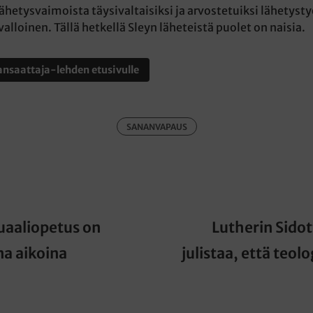
 lähetysvaimoista täysivaltaisiksi ja arvostetuiksi lähetyst
ivalloinen. Tällä hetkellä Sleyn läheteistä puolet on naisia.
nsaattaja-lehden etusivulle
SANANVAPAUS
aaliopetus on
Lutherin Sidot
na aikoina
julistaa, että teolo