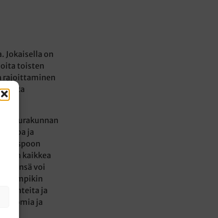
 Jokaisella on
oita toisten
n rajoittaminen
uhtaita
arin seurakunnan
 johtoa ja
ssa. Espoon
ennen kaikkea
myksensä voi
a rajumpikin
ää tunteita ja
rattomia ja