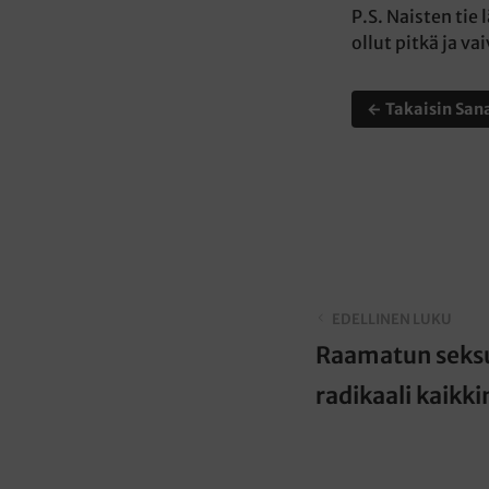
P.S. Naisten tie
ollut pitkä ja va
← Takaisin Sana
EDELLINEN LUKU
Raamatun seksu
radikaali kaikki