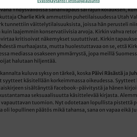
Evästekäytäntö
Tietosuojalausunto
ivänä Yhdysvalloissa sananvapaus sai rajun kolauksen, kun
ikuttaja
Charlie Kirk
ammuttiin puhetilaisuudessa Utah Val
 tunnettiin väittelytilaisuuksista, joissa hän perusteli nii
a kuin laajemmin konservatiivisia arvoja. Kirkin vahva retor
avirtaa kritisoivat näkemykset suututtivat. Kirkin tapaukses
yhdestä murhaajasta, mutta huolestuttavaa on se, että Kir
sessa mediassa osakseen ymmärrystä, jopa meillä Suomessa
oijat halutaan hiljentää.
annalta kuluva syksy on tärkeä, koska
Päivi Räsästä
ja
Juh
t syytteet käsitellään korkeimmassa oikeudessa. Syytteet
iskirjeen sisältänyttä Facebook-päivitystä ja hänen kirjo
kustantamaa seksuaalisuutta käsittelevää kirjasta. Alemm
 vapauttavan tuomion. Nyt odotetaan lopullista pistettä 
a oli lopullinen päätös mikä tahansa, sana on vapaa eikä 