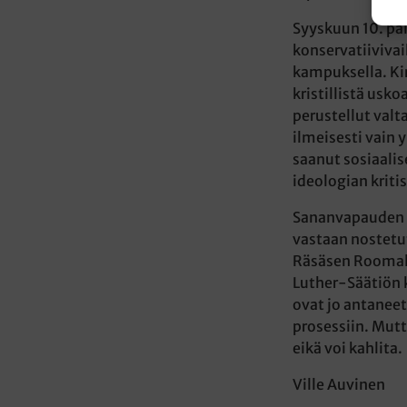
Syyskuun 10. pä
konservatiiviva
kampuksella. Kirk
kristillistä usko
perustellut valt
ilmeisesti vain 
saanut sosiaali
ideologian kritis
Sananvapauden k
vastaan nostetu
Räsäsen Roomala
Luther-Säätiön 
ovat jo antaneet
prosessiin. Mutt
eikä voi kahlita.
Ville Auvinen