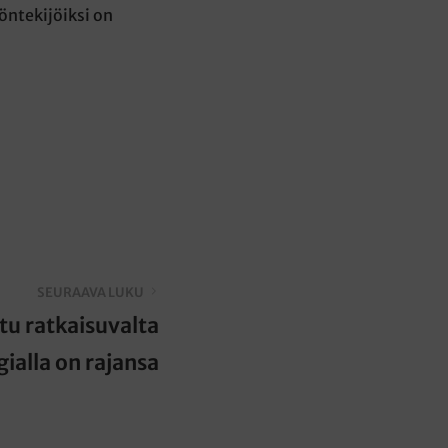
yöntekijöiksi on
SEURAAVA LUKU
tu ratkaisuvalta
gialla on rajansa