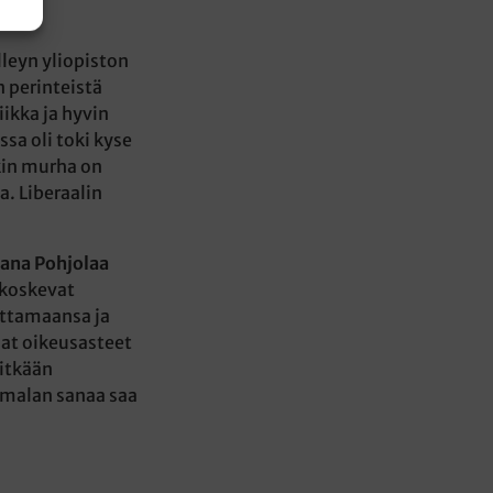
leyn yliopiston
n perinteistä
iikka ja hyvin
sa oli toki kyse
kin murha on
. Liberaalin
ana Pohjolaa
 koskevat
ittamaansa ja
at oikeusasteet
pitkään
Jumalan sanaa saa