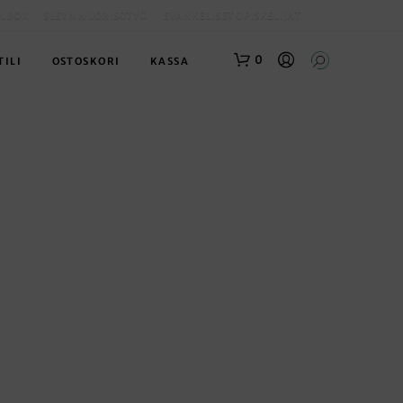
OLBOX
SLEYN NUORISOTYÖ
EVANKELISET OPISKELIJAT
0
TILI
OSTOSKORI
KASSA
O
S
T
O
S
K
O
R