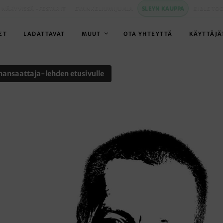
 NÄKYVISSÄ -FESTARIT
EVANKELIUMIJUHLA
SLEYN KAUPPA
BIBLE TO
ET
LADATTAVAT
MUUT
OTA YHTEYTTÄ
KÄYTTÄJÄ
nansaattaja-lehden etusivulle