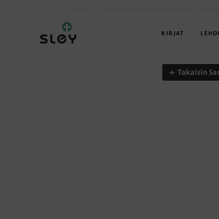
SLEY.FI
KARKUN EVANKELINEN OPISTO
MAATA
KIRJAT
LEHD
← Takaisin Sa