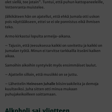
olet siellä, tee jotain”. Tuntui, että puhun kattopaneeleille,
Vettenranta muistelee.
Jälkikäteen hän on ajatellut, että ehkä Jumala otti uskon
pois näyttääkseen, ettei se ei ole ponnistus eikä ihmisen
teko.
Armo kirkastui lopulta armeija-aikana.
– Tajusin, että Jeesuksessa kaikki on sovitettu ja kaikki on
Jumalan työtä. Minun ei tarvitse tarkkailla itseäni kaiken
aikaa.
Samoihin aikoihin syntyivät myös ensimmäiset laulut.
– Ajattelin silloin, että musiikki on se juttu.
– Lähettelin
Heinosen Juhalle
biisinraakileita ja demoja
kuultaviksi. Juha sitten otti minua mukaan
puhujakeikoilleen soittamaan.
Alkoholi sai yliotteen