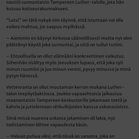
nauttii sunnuntaisin Tampereen Luther-talolla, jota hän
kutsuu kotiseurakunnakseen.
”Lutsi” on tätä nykyä niin täynnä, että istumaan voi olla
vaikea mahtua, jos saapuu myöhässä.
– Aiemmin en käynyt kirkossa säännöllisesti mutta nyt olen
päättänyt käydä joka sunnuntai, ja siitä on tullut rutiini.
– Ehtoollisella on ollut elämääni konkreettinen vaikutus.
Siihenhän sisältyy myös Jeesuksen lupaus, että joka syö
minun ruumiini ja juo minun vereni, pysyy minussa ja minä
pysyn hänessä.
Vettenranta on ollut muutaman kerran mukana Luther-
talon teepöytäaktiossa. Joukko vapaaehtoisia jalkautuu
maanantaisin Tampereen keskustorille jakamaan teetä ja
kahvia ja juttelemaan ohikulkijoiden kanssa uskonasioista.
Siinä missä nuorena uskosta jakaminen oli lakia, nyt
todistaminen lähtee vapaudesta käsin.
– Haluan puhua siksi, että tässä on sanoma, joka on