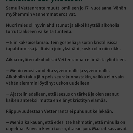
Samuli Vettenranta muutti omilleen jo 17-vuotiaana. Vähän
myöhemmin vanhemmat erosivat.
Nuori mies oli hyvin ahdistunut ja alkoi käyttää alkoholia
turruttaakseen vaikeita tunteita.
– Elin kaksoiselämää. Tein gospelia ja soitin kristillisissä
tapahtumissa ja iltaisin join yksinäni, koska olin niin rikki.
Aikaa myöten alkoholi sai Vettenrannan elämästä yliotteen.
– Menin vuosi vuodelta syvemmälle ja syvemmälle.
Alkoholin takia jäin pois seurakunnastakin, vaikka olin vain
vähän aiemmin löytänyt uskon uudelleen.
– Ajattelin edelleen, että Jeesus on tärkeä ja olen saanut
kaiken anteeksi, mutta en elänyt kristityn elämää.
Riippuvuudestaan Vettenranta ei puhunut kellekään.
– Meni aika kauan, että edes itse hahmotin, että minulla on
ongelma. Päivisin kävin töissä, iltaisin join. Määrät kasvoivat