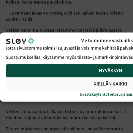
kaiken, Vettenranta puuskahtaa.
– Ja samaan aikaan on totta, että sen kaiken Jeesus Kristus
sovitti ristillä.
Vettenranta muistuttaa, ettemme voi jättää julistuksesta
pois lakia. Juuri se saa ihmiset ymmärtämään syntinsä ja
Me toimimme vastuullis
tulemaan Jeesuksen luo.
Jotta sivustomme toimisi sujuvasti ja voisimme kehittää pal
– Tämä oli ihan se avainasia omassa
Suostumuksellasi käytämme myös tilasto- ja markkinointieväs
parannuksenteossanikin ja siinä, että elämäni muuttui.
HYVÄKSYN
– Se oli pelkästään Jeesuksen ansiota. Minun hyvyydelläni
tai pahuudellani ei ollut siinä osaa eikä arpaa.
KIELLÄN KAIKKI
– Koska olen saanut kaiken lahjana Jumalalta, haluan myös
elää Jumalan tahdon mukaan. Siihen saa joka päivä rukoilla
Evästekäytäntö
Tietosuojalau
voimaa.
Vettenrannan aamut alkavat Lutherin aamurukouksella. Isä
meidän -rukousta hän rukoilee monta kertaa päivässä.
Tärkeä matkaeväs on myös ehtoollinen, jonka Vettenranta