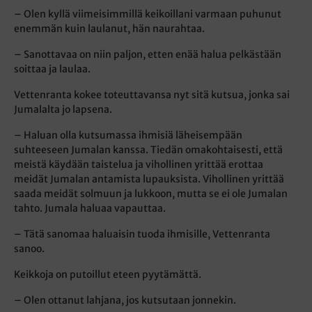
– Olen kyllä viimeisimmillä keikoillani varmaan puhunut
enemmän kuin laulanut, hän naurahtaa.
– Sanottavaa on niin paljon, etten enää halua pelkästään
soittaa ja laulaa.
Vettenranta kokee toteuttavansa nyt sitä kutsua, jonka sai
Jumalalta jo lapsena.
– Haluan olla kutsumassa ihmisiä läheisempään
suhteeseen Jumalan kanssa. Tiedän omakohtaisesti, että
meistä käydään taistelua ja vihollinen yrittää erottaa
meidät Jumalan antamista lupauksista. Vihollinen yrittää
saada meidät solmuun ja lukkoon, mutta se ei ole Jumalan
tahto. Jumala haluaa vapauttaa.
– Tätä sanomaa haluaisin tuoda ihmisille, Vettenranta
sanoo.
Keikkoja on putoillut eteen pyytämättä.
– Olen ottanut lahjana, jos kutsutaan jonnekin.