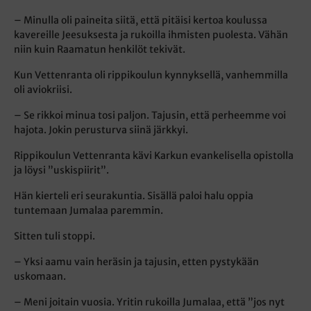
– Minulla oli paineita siitä, että pitäisi kertoa koulussa
kavereille Jeesuksesta ja rukoilla ihmisten puolesta. Vähän
niin kuin Raamatun henkilöt tekivät.
Kun Vettenranta oli rippikoulun kynnyksellä, vanhemmilla
oli aviokriisi.
– Se rikkoi minua tosi paljon. Tajusin, että perheemme voi
hajota. Jokin perusturva siinä järkkyi.
Rippikoulun Vettenranta kävi Karkun evankelisella opistolla
ja löysi ”uskispiirit”.
Hän kierteli eri seurakuntia. Sisällä paloi halu oppia
tuntemaan Jumalaa paremmin.
Sitten tuli stoppi.
– Yksi aamu vain heräsin ja tajusin, etten pystykään
uskomaan.
– Meni joitain vuosia. Yritin rukoilla Jumalaa, että ”jos nyt