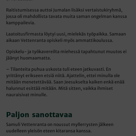
Raitistumisessa auttoi Jumalan lisäksi vertaistukiryhmä,
jossa oli mahdollista tavata muita saman ongelman kanssa
kamppailevia.
Laatoitusfirmasta löytyi uusi, mielekäs työpaikka. Samaan
aikaan Vettenranta opiskeli myös ammattikoulussa.
Opiskelu- ja työkavereilta miehessä tapahtunut muutos ei
jäänyt huomaamatta.
– Tilanteita puhua uskosta tuli eteen jatkuvasti. En
yrittänyt erikseen etsiä niitä. Ajattelin, ettei minulla ole
mitään menetettävää. Saan Jeesukselta kaiken enkä enää
halunnut esittää mitään. Mitä sitten, vaikka ihmiset
nauraisivat minulle.
Paljon sanottavaa
Samuli Vettenranta on noussut myllerrysten jälkeen
uudelleen yleisön eteen kitaransa kanssa.