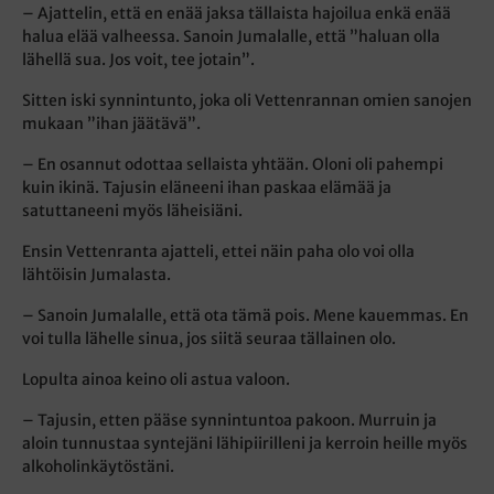
– Ajattelin, että en enää jaksa tällaista hajoilua enkä enää
halua elää valheessa. Sanoin Jumalalle, että ”haluan olla
lähellä sua. Jos voit, tee jotain”.
Sitten iski synnintunto, joka oli Vettenrannan omien sanojen
mukaan ”ihan jäätävä”.
– En osannut odottaa sellaista yhtään. Oloni oli pahempi
kuin ikinä. Tajusin eläneeni ihan paskaa elämää ja
satuttaneeni myös läheisiäni.
Ensin Vettenranta ajatteli, ettei näin paha olo voi olla
lähtöisin Jumalasta.
– Sanoin Jumalalle, että ota tämä pois. Mene kauemmas. En
voi tulla lähelle sinua, jos siitä seuraa tällainen olo.
Lopulta ainoa keino oli astua valoon.
– Tajusin, etten pääse synnintuntoa pakoon. Murruin ja
aloin tunnustaa syntejäni lähipiirilleni ja kerroin heille myös
alkoholinkäytöstäni.