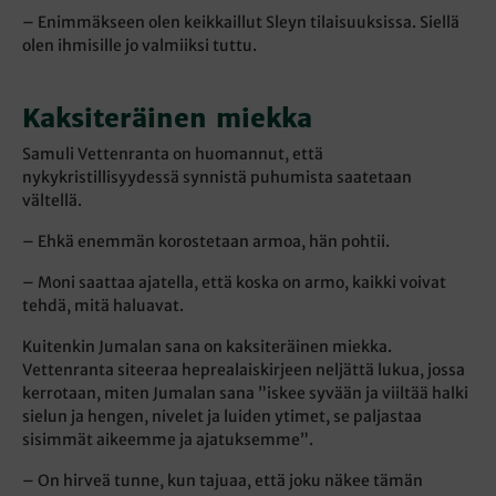
– Enimmäkseen olen keikkaillut Sleyn tilaisuuksissa. Siellä
olen ihmisille jo valmiiksi tuttu.
Kaksiteräinen miekka
Samuli Vettenranta on huomannut, että
nykykristillisyydessä synnistä puhumista saatetaan
vältellä.
– Ehkä enemmän korostetaan armoa, hän pohtii.
– Moni saattaa ajatella, että koska on armo, kaikki voivat
tehdä, mitä haluavat.
Kuitenkin Jumalan sana on kaksiteräinen miekka.
Vettenranta siteeraa heprealaiskirjeen neljättä lukua, jossa
kerrotaan, miten Jumalan sana ”iskee syvään ja viiltää halki
sielun ja hengen, nivelet ja luiden ytimet, se paljastaa
sisimmät aikeemme ja ajatuksemme”.
– On hirveä tunne, kun tajuaa, että joku näkee tämän