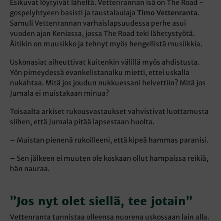
Esikuvat löytyivät läheltä. Vettenrannan isä on The Road -
gospelyhtyeen basisti ja taustalaulaja
Timo Vettenranta
.
Samuli Vettenrannan varhaislapsuudessa perhe asui
vuoden ajan Keniassa, jossa The Road teki lähetystyötä.
Äitikin on muusikko ja tehnyt myös hengellistä musiikkia.
Uskonasiat aiheuttivat kuitenkin välillä myös ahdistusta.
Yön pimeydessä evankelistanalku mietti, ettei uskalla
nukahtaa. Mitä jos joudun nukkuessani helvettiin? Mitä jos
Jumala ei muistakaan minua?
Toisaalta arkiset rukousvastaukset vahvistivat luottamusta
siihen, että Jumala pitää lapsestaan huolta.
– Muistan pienenä rukoilleeni, että kipeä hammas paranisi.
– Sen jälkeen ei muuten ole koskaan ollut hampaissa reikiä,
hän nauraa.
”Jos nyt olet siellä, tee jotain”
Vettenranta tunnistaa olleensa nuorena uskossaan lain alla.