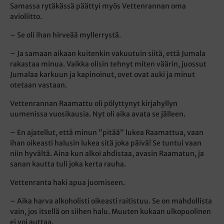
Samassa rytäkässä päättyi myös Vettenrannan oma
avioliitto.
– Se oli ihan hirveää myllerrystä.
– Ja samaan aikaan kuitenkin vakuutuin siitä, että Jumala
rakastaa minua. Vaikka olisin tehnyt miten väärin, juossut
Jumalaa karkuun ja kapinoinut, ovet ovat auki ja minut
otetaan vastaan.
Vettenrannan Raamattu oli pölyttynyt kirjahyllyn
uumenissa vuosikausia. Nyt oli aika avata se jälleen.
– En ajatellut, että minun ”pitää” lukea Raamattua, vaan
ihan oikeasti halusin lukea sitä joka päivä! Se tuntui vaan
niin hyvältä. Aina kun alkoi ahdistaa, avasin Raamatun, ja
sanan kautta tuli joka kerta rauha.
Vettenranta haki apua juomiseen.
– Aika harva alkoholisti oikeasti raitistuu. Se on mahdollista
vain, jos itsellä on siihen halu. Muuten kukaan ulkopuolinen
ei voi auttaa.