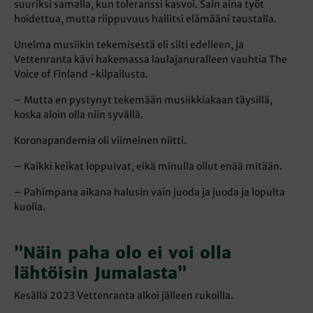
suuriksi samalla, kun toleranssi kasvoi. Sain aina työt
hoidettua, mutta riippuvuus hallitsi elämääni taustalla.
Unelma musiikin tekemisestä eli silti edelleen, ja
Vettenranta kävi hakemassa laulajanuralleen vauhtia The
Voice of Finland -kilpailusta.
– Mutta en pystynyt tekemään musiikkiakaan täysillä,
koska aloin olla niin syvällä.
Koronapandemia oli viimeinen niitti.
– Kaikki keikat loppuivat, eikä minulla ollut enää mitään.
– Pahimpana aikana halusin vain juoda ja juoda ja lopulta
kuolla.
”Näin paha olo ei voi olla
lähtöisin Jumalasta”
Kesällä 2023 Vettenranta alkoi jälleen rukoilla.