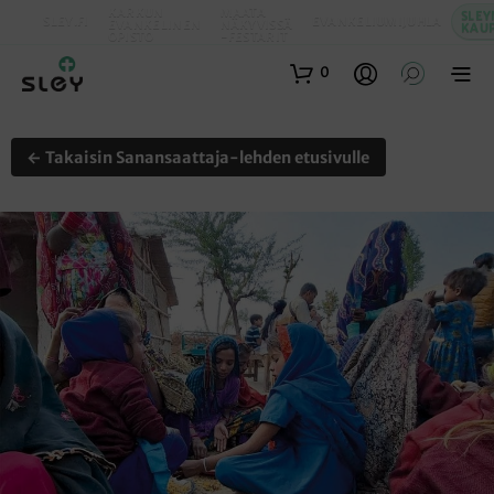
KARKUN
MAATA
SLEY
SLEY.FI
EVANKELIUMIJUHLA
EVANKELINEN
NÄKYVISSÄ
KAU
OPISTO
-FESTARIT
0
← Takaisin Sanansaattaja-lehden etusivulle