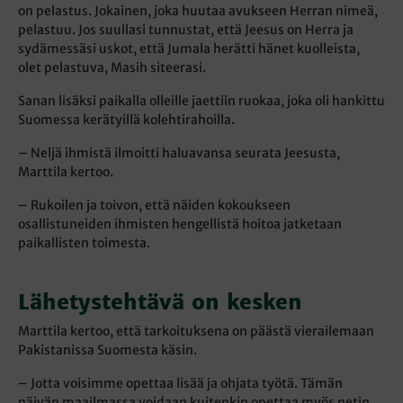
on pelastus. Jokainen, joka huutaa avukseen Herran nimeä,
pelastuu. Jos suullasi tunnustat, että Jeesus on Herra ja
sydämessäsi uskot, että Jumala herätti hänet kuolleista,
olet pelastuva, Masih siteerasi.
Sanan lisäksi paikalla olleille jaettiin ruokaa, joka oli hankittu
Suomessa kerätyillä kolehtirahoilla.
– Neljä ihmistä ilmoitti haluavansa seurata Jeesusta,
Marttila kertoo.
– Rukoilen ja toivon, että näiden kokoukseen
osallistuneiden ihmisten hengellistä hoitoa jatketaan
paikallisten toimesta.
Lähetystehtävä on kesken
Marttila kertoo, että tarkoituksena on päästä vierailemaan
Pakistanissa Suomesta käsin.
– Jotta voisimme opettaa lisää ja ohjata työtä. Tämän
päivän maailmassa voidaan kuitenkin opettaa myös netin