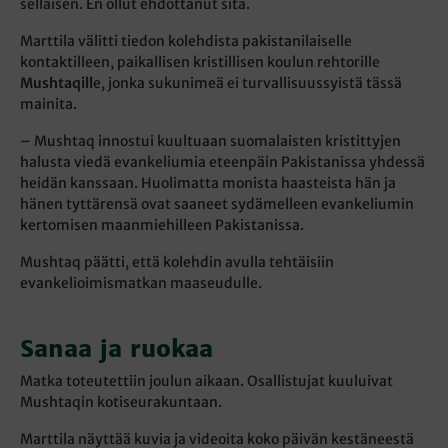
sellaisen. En ollut ehdottanut sitä.
Marttila välitti tiedon kolehdista pakistanilaiselle
kontaktilleen, paikallisen kristillisen koulun rehtorille
Mushtaqill
e, jonka sukunimeä ei turvallisuussyistä tässä
mainita.
– Mushtaq innostui kuultuaan suomalaisten kristittyjen
halusta viedä evankeliumia eteenpäin Pakistanissa yhdessä
heidän kanssaan. Huolimatta monista haasteista hän ja
hänen tyttärensä ovat saaneet sydämelleen evankeliumin
kertomisen maanmiehilleen Pakistanissa.
Mushtaq päätti, että kolehdin avulla tehtäisiin
evankelioimismatkan maaseudulle.
Sanaa ja ruokaa
Matka toteutettiin joulun aikaan. Osallistujat kuuluivat
Mushtaqin kotiseurakuntaan.
Marttila näyttää kuvia ja videoita koko päivän kestäneestä