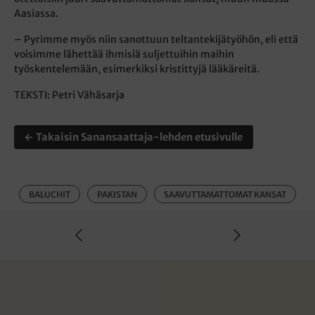
Aasiassa.
– Pyrimme myös niin sanottuun teltantekijätyöhön, eli että
voisimme lähettää ihmisiä suljettuihin maihin
työskentelemään, esimerkiksi kristittyjä lääkäreitä.
TEKSTI: Petri Vähäsarja
← Takaisin Sanansaattaja-lehden etusivulle
BALUCHIT
PAKISTAN
SAAVUTTAMATTOMAT KANSAT