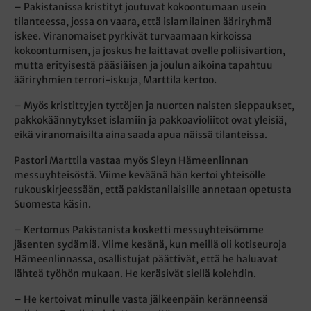
– Pakistanissa kristityt joutuvat kokoontumaan usein
tilanteessa, jossa on vaara, että islamilainen ääriryhmä
iskee. Viranomaiset pyrkivät turvaamaan kirkoissa
kokoontumisen, ja joskus he laittavat ovelle poliisivartion,
mutta erityisestä pääsiäisen ja joulun aikoina tapahtuu
ääriryhmien terrori-iskuja, Marttila kertoo.
– Myös kristittyjen tyttöjen ja nuorten naisten sieppaukset,
pakkokäännytykset islamiin ja pakkoavioliitot ovat yleisiä,
eikä viranomaisilta aina saada apua näissä tilanteissa.
Pastori Marttila vastaa myös Sleyn Hämeenlinnan
messuyhteisöstä. Viime keväänä hän kertoi yhteisölle
rukouskirjeessään, että pakistanilaisille annetaan opetusta
Suomesta käsin.
– Kertomus Pakistanista kosketti messuyhteisömme
jäsenten sydämiä. Viime kesänä, kun meillä oli kotiseuroja
Hämeenlinnassa, osallistujat päättivät, että he haluavat
lähteä työhön mukaan. He keräsivät siellä kolehdin.
– He kertoivat minulle vasta jälkeenpäin keränneensä