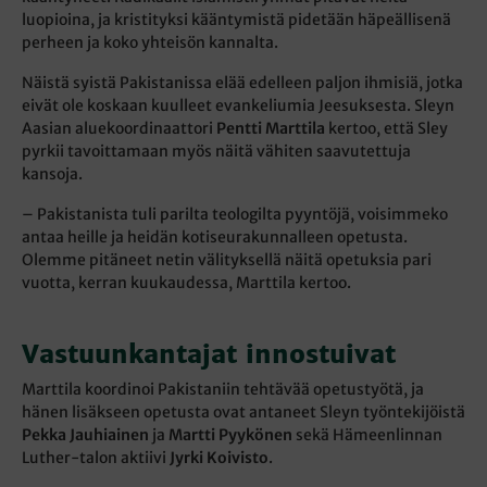
luopioina, ja kristityksi kääntymistä pidetään häpeällisenä
perheen ja koko yhteisön kannalta.
Näistä syistä Pakistanissa elää edelleen paljon ihmisiä, jotka
eivät ole koskaan kuulleet evankeliumia Jeesuksesta. Sleyn
Aasian aluekoordinaattori
Pentti Marttila
kertoo, että Sley
pyrkii tavoittamaan myös näitä vähiten saavutettuja
kansoja.
– Pakistanista tuli parilta teologilta pyyntöjä, voisimmeko
antaa heille ja heidän kotiseurakunnalleen opetusta.
Olemme pitäneet netin välityksellä näitä opetuksia pari
vuotta, kerran kuukaudessa, Marttila kertoo.
Vastuunkantajat innostuivat
Marttila koordinoi Pakistaniin tehtävää opetustyötä, ja
hänen lisäkseen opetusta ovat antaneet Sleyn työntekijöistä
Pekka Jauhiainen
ja
Martti Pyykönen
sekä Hämeenlinnan
Luther-talon aktiivi
Jyrki Koivisto
.