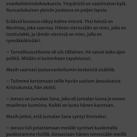
evankelioimiskokouksesta. Ympäristö on vaatimaton kylä.
Runsaslukuisen yleisön joukossa on paljon lapsia.
Eräässä kuvassa näkyy kolme miestä. Yksi heistä on
Mushtaq, joka saarnaa. Hänen vieressään on mies, jolla on
tonttulakki, ja tämän vieressä on mies, jolla on
rynnäkkökivääri.
– Turvallisuustilanne oli siis tällainen. He saivat koko ajan
pelätä. Mitään ei kuitenkaan tapahtunut.
Masih saarnasi jouluevankeliumin keskeistä sisältöä.
– Tulimme kertomaan teille hyvän uutisen Jeesuksesta
Kristuksesta, hän aloitti.
– Jeesus on Jumalan Sana, joka oli Jumalan luona jo ennen
maailman luomista. Kaikki on luotu hänen kauttaan.
Masih jatkoi, että Jumalan Sana syntyi ihmiseksi.
– Jeesus tuli pelastamaan meidät syntiset kuolemalla
puolestamme ristillä. Ainoastaan hänen nimessään meillä