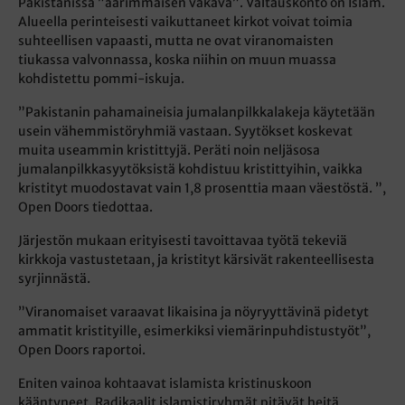
Pakistanissa ”äärimmäisen vakava”. Valtauskonto on Islam.
Alueella perinteisesti vaikuttaneet kirkot voivat toimia
suhteellisen vapaasti, mutta ne ovat viranomaisten
tiukassa valvonnassa, koska niihin on muun muassa
kohdistettu pommi-iskuja.
”Pakistanin pahamaineisia jumalanpilkkalakeja käytetään
usein vähemmistöryhmiä vastaan. Syytökset koskevat
muita useammin kristittyjä. Peräti noin neljäsosa
jumalanpilkkasyytöksistä kohdistuu kristittyihin, vaikka
kristityt muodostavat vain 1,8 prosenttia maan väestöstä. ”,
Open Doors tiedottaa.
Järjestön mukaan erityisesti tavoittavaa työtä tekeviä
kirkkoja vastustetaan, ja kristityt kärsivät rakenteellisesta
syrjinnästä.
”Viranomaiset varaavat likaisina ja nöyryyttävinä pidetyt
ammatit kristityille, esimerkiksi viemärinpuhdistustyöt”,
Open Doors raportoi.
Eniten vainoa kohtaavat islamista kristinuskoon
kääntyneet. Radikaalit islamistiryhmät pitävät heitä