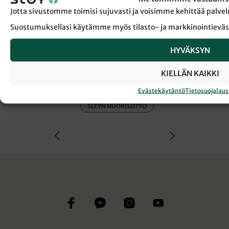
Jotta sivustomme toimisi sujuvasti ja voisimme kehittää pal
Suostumuksellasi käytämme myös tilasto- ja markkinointieväs
← Takaisin Sanansaattaja-lehden etusivulle
HYVÄKSYN
KIELLÄN KAIKKI
GLOW-FESTIVAALI
MAATA NÄKYVISSÄ
Evästekäytäntö
Tietosuojalau
SLEYN NUORISOTYÖ