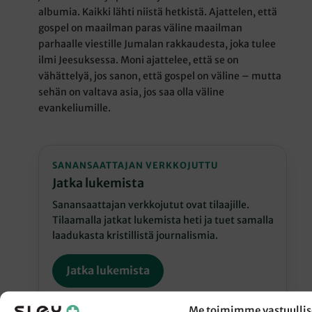
albumia. Kaikki lähti niistä hetkistä. Ajattelen, että
gospel on maailman paras väline maailman
parhaalle viestille Jumalan rakkaudesta, joka tulee
ilmi Jeesuksessa. Moni ajattelee, että se on
vähättelyä, jos sanon, että gospel on väline – mutta
sehän on valtava asia, jos saa olla väline
evankeliumille.
SANANSAATTAJAN VERKKOJUTTU
Jatka lukemista
Sanansaattajan verkkojutut ovat tilaajille.
Tilaamalla jatkat lukemista heti ja tuet samalla
laadukasta kristillistä journalismia.
Jatka lukemista
Me toimimme vastuullis