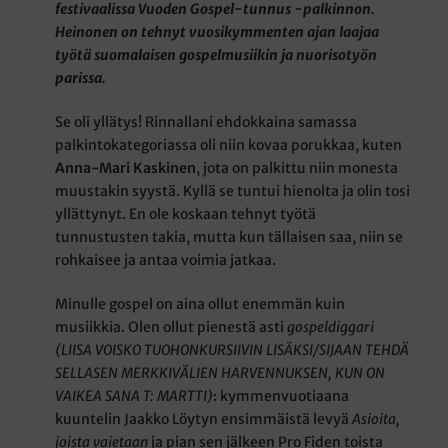
festivaalissa Vuoden Gospel-tunnus -palkinnon.
Heinonen on tehnyt vuosikymmenten ajan laajaa
työtä suomalaisen gospelmusiikin ja nuorisotyön
parissa.
Se oli yllätys! Rinnallani ehdokkaina samassa
palkintokategoriassa oli niin kovaa porukkaa, kuten
Anna-Mari Kaskinen
, jota on palkittu niin monesta
muustakin syystä. Kyllä se tuntui hienolta ja olin tosi
yllättynyt. En ole koskaan tehnyt työtä
tunnustusten takia, mutta kun tällaisen saa, niin se
rohkaisee ja antaa voimia jatkaa.
Minulle gospel on aina ollut enemmän kuin
musiikkia. Olen ollut pienestä asti
gospeldiggari
(LIISA VOISKO TUOHONKURSIIVIN LISÄKSI/SIJAAN TEHDÄ
SELLASEN MERKKIVÄLIEN HARVENNUKSEN, KUN ON
VAIKEA SANA T: MARTTI)
: kymmenvuotiaana
kuuntelin Jaakko Löytyn ensimmäistä levyä
Asioita,
joista vaietaan
ja pian sen jälkeen Pro Fiden toista