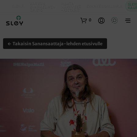
KARKUN
MAATA
SLEY
SLEY.FI
EVANKELIUMIJUHLA
EVANKELINEN
NÄKYVISSÄ
KAU
OPISTO
-FESTARIT
0
← Takaisin Sanansaattaja-lehden etusivulle