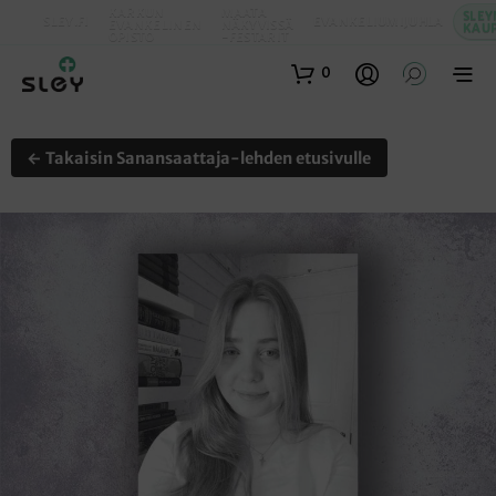
KARKUN
MAATA
SLEY
SLEY.FI
EVANKELIUMIJUHLA
EVANKELINEN
NÄKYVISSÄ
KAU
OPISTO
-FESTARIT
0
← Takaisin Sanansaattaja-lehden etusivulle