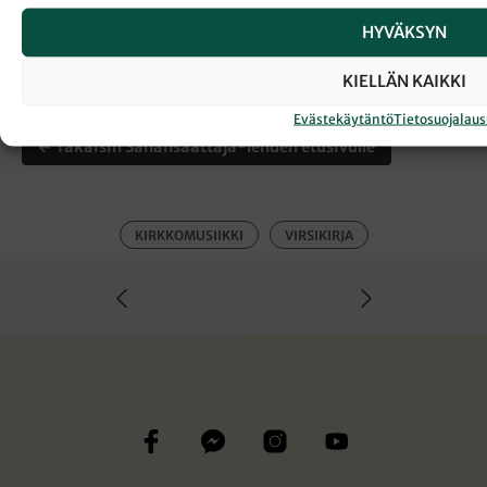
HYVÄKSYN
KIELLÄN KAIKKI
Evästekäytäntö
Tietosuojalau
← Takaisin Sanansaattaja-lehden etusivulle
KIRKKOMUSIIKKI
VIRSIKIRJA