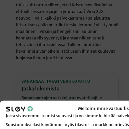
tulisi suhtautua siihen, ettei Kristuksen läsnäoloa
ehtoollisessa voi järjellä ymmärtää? Virsi 228
neuvoo: “Vaiti kaikki palvokaamme / salaisuutta
Kristuksen / hän on tullut keskellemme / väisty huoli
maallinen.” Virsiin ja hengellisiin lauluihin
kannattaa siis syventyä ja antaa niiden tehdä
tehtävänsä ihmissielussa. Tolkien nimittäin
havainnoi aivan oikein, että usein ihmiset kuulevat
luojansa äänen juuri laulussa.
SANANSAATTAJAN VERKKOJUTTU
Jatka lukemista
Sanansaattajan verkkojutut ovat tilaajille.
Tilaamalla jatkat lukemista heti ja tuet samalla
Me toimimme vastuullis
laadukasta kristillistä journalismia.
Jotta sivustomme toimisi sujuvasti ja voisimme kehittää pal
Suostumuksellasi käytämme myös tilasto- ja markkinointieväs
Jatka lukemista