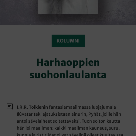
KOLUMNI
Harhaoppien
suohonlaulanta
J.R.R. Tolkienin
fantasiamaailmassa luojajumala
Ilúvatar teki ajatuksistaan ainurin, Pyhät, joille hän
antoi sävelaiheet soitettavaksi. Tuon soiton kautta
hän loi maailman: kaikki maailman kauneus, suru,
kunnia ja ristiriidat olivat sävelinä olleet kuultavissa