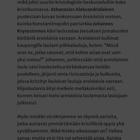
mikä johti suuriin kristologisiin keskusteluihin koko
kristikunnassa.
Athanasios Aleksandrialainen
puolestaan kuvaa teoksessaan
Areiolaisia vastaan
,
kuinka Konstantinopolin patriarkka
Johannes
Krysostomos
kävi laulusotaa Jeesuksen jumaluuden
kieltäviä areiolaisia vastaan. Areiolaiset kulkivat
kaupungilla laulaen pilkkalauluja, kuten: “Missä
ovat ne, jotka sanovat, että kolme asiaa ovat vain
yksi voima?” Johannes, pelätessään että areiolaisten
laulu saisi houkuteltua kirkkokansaa heidän
puolelleen, järjesti omia ristisaattoja ja kulkueita,
joissa kristityt lauloivat lauluja areiolaisia vastaan.
Kilpalaulanta äityi melkein mellakoinniksi asti,
kunnes keisari kielsi areiolaisia laulamasta laulujaan
julkisesti.
Myös meidän virsikirjamme on täynnä aarteita,
jotka auttavat ymmärtämään kristillistä oppia yhä
syvällisemmin. Mikä Kirkko oikeastaan on? Vaikea
sanoa, mutta virsi 164 voi selventää asiaa. Kuinka