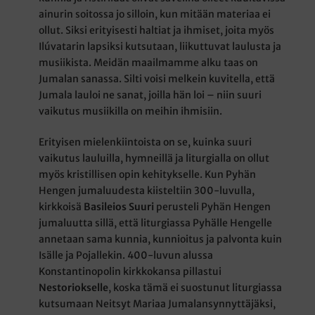
ainurin soitossa jo silloin, kun mitään materiaa ei
ollut. Siksi erityisesti haltiat ja ihmiset, joita myös
Ilúvatarin lapsiksi kutsutaan, liikuttuvat laulusta ja
musiikista. Meidän maailmamme alku taas on
Jumalan sanassa. Silti voisi melkein kuvitella, että
Jumala lauloi ne sanat, joilla hän loi – niin suuri
vaikutus musiikilla on meihin ihmisiin.
Erityisen mielenkiintoista on se, kuinka suuri
vaikutus lauluilla, hymneillä ja liturgialla on ollut
myös kristillisen opin kehitykselle. Kun Pyhän
Hengen jumaluudesta kiisteltiin 300-luvulla,
kirkkoisä
Basileios Suuri
perusteli Pyhän Hengen
jumaluutta sillä, että liturgiassa Pyhälle Hengelle
annetaan sama kunnia, kunnioitus ja palvonta kuin
Isälle ja Pojallekin. 400-luvun alussa
Konstantinopolin kirkkokansa pillastui
Nestoriokselle
, koska tämä ei suostunut liturgiassa
kutsumaan Neitsyt Mariaa Jumalansynnyttäjäksi,