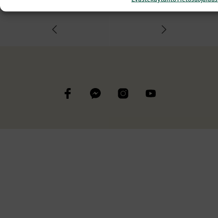
HERÄTYSLIIKKEET
KANSANKIRKKO