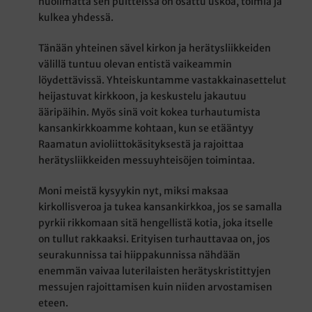
huolimatta sen puitteissa on osattu uskoa, toimia ja
kulkea yhdessä.
Tänään yhteinen sävel kirkon ja herätysliikkeiden
välillä tuntuu olevan entistä vaikeammin
löydettävissä. Yhteiskuntamme vastakkainasettelut
heijastuvat kirkkoon, ja keskustelu jakautuu
ääripäihin. Myös sinä voit kokea turhautumista
kansankirkkoamme kohtaan, kun se etääntyy
Raamatun avioliittokäsityksestä ja rajoittaa
herätysliikkeiden messuyhteisöjen toimintaa.
Moni meistä kysyykin nyt, miksi maksaa
kirkollisveroa ja tukea kansankirkkoa, jos se samalla
pyrkii rikkomaan sitä hengellistä kotia, joka itselle
on tullut rakkaaksi. Erityisen turhauttavaa on, jos
seurakunnissa tai hiippakunnissa nähdään
enemmän vaivaa luterilaisten herätyskristittyjen
messujen rajoittamisen kuin niiden arvostamisen
eteen.