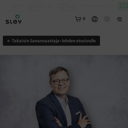
KARKUN
MAATA
SLEY
SLEY.FI
EVANKELIUMIJUHLA
EVANKELINEN
NÄKYVISSÄ
KAU
OPISTO
-FESTARIT
0
← Takaisin Sanansaattaja-lehden etusivulle