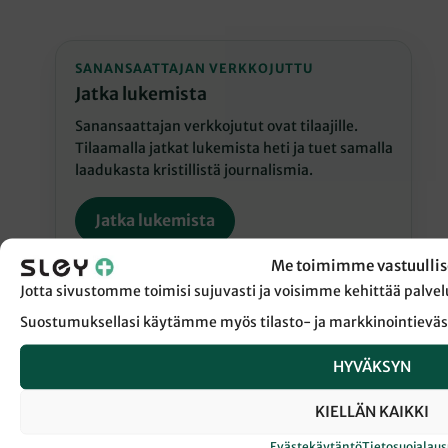
SANANSAATTAJAN VERKKOJUTTU
Jatka lukemista
Sanansaattajan verkkojutut ovat tilaajille.
Tilaamalla jatkat lukemista heti ja tuet samalla
laadukasta kristillistä journalismia.
Jatka lukemista
Me toimimme vastuullis
Jotta sivustomme toimisi sujuvasti ja voisimme kehittää pal
Suostumuksellasi käytämme myös tilasto- ja markkinointieväs
HYVÄKSYN
← Takaisin Sanansaattaja-lehden etusivulle
KIELLÄN KAIKKI
Evästekäytäntö
Tietosuojalau