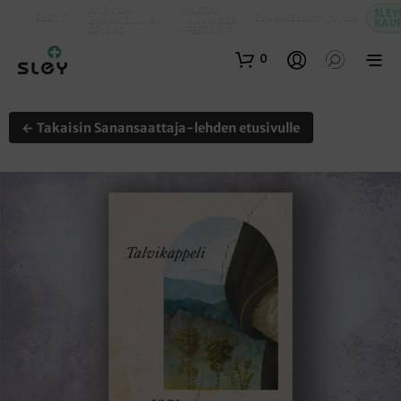
KARKUN
MAATA
SLEY
SLEY.FI
EVANKELIUMIJUHLA
EVANKELINEN
NÄKYVISSÄ
KAU
OPISTO
-FESTARIT
0
← Takaisin Sanansaattaja-lehden etusivulle