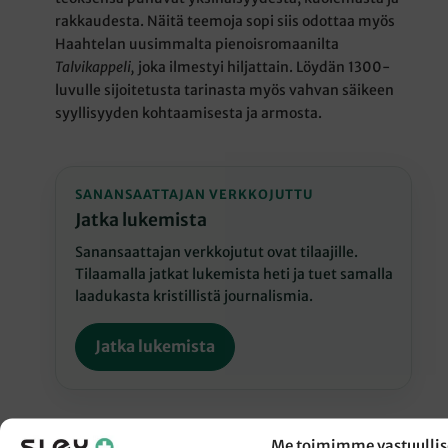
rakkaudesta. Näitä teemoja sopi siis odottaa myös
Haahtelan uusimmalta pienoisromaanilta
Talvikappeli,
joka ilmestyi hiljattain. Löydän 1300-
luvulle sijoitetusta tarinasta myös vahvan säikeen
syyllisyyden kohtaamisesta ja armosta.
SANANSAATTAJAN VERKKOJUTTU
Jatka lukemista
Sanansaattajan verkkojutut ovat tilaajille.
Tilaamalla jatkat lukemista heti ja tuet samalla
laadukasta kristillistä journalismia.
Jatka lukemista
Me toimimme vastuullis