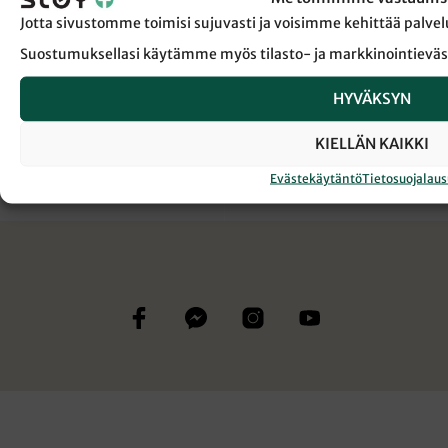
Jotta sivustomme toimisi sujuvasti ja voisimme kehittää pal
← Takaisin Sanansaattaja-lehden etusivulle
Suostumuksellasi käytämme myös tilasto- ja markkinointieväs
HYVÄKSYN
JOEL HAAHTELA
KIRJA-ARVIO
KIELLÄN KAIKKI
Evästekäytäntö
Tietosuojalau