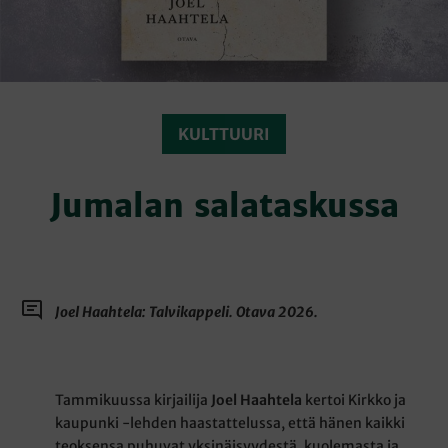
KULTTUURI
Jumalan salataskussa
Joel Haahtela: Talvikappeli. Otava 2026.
Tammikuussa kirjailija
Joel Haahtela
kertoi Kirkko ja
kaupunki -lehden haastattelussa, että hänen kaikki
teoksensa puhuvat yksinäisyydestä, kuolemasta ja