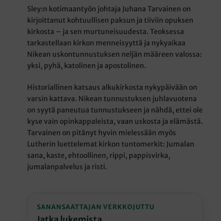
Sley:n kotimaantyön johtaja Juhana Tarvainen on
kirjoittanut kohtuullisen paksun ja tiiviin opuksen
kirkosta – ja sen murtuneisuudesta. Teoksessa
tarkastellaan kirkon menneisyyttä ja nykyaikaa
Nikean uskontunnustuksen neljän määreen valossa:
yksi, pyhä, katolinen ja apostolinen.
Historiallinen katsaus alkukirkosta nykypäivään on
varsin kattava. Nikean tunnustuksen juhlavuotena
on syytä paneutua tunnustukseen ja nähdä, ettei ole
kyse vain opinkappaleista, vaan uskosta ja elämästä.
Tarvainen on pitänyt hyvin mielessään myös
Lutherin luettelemat kirkon tuntomerkit: Jumalan
sana, kaste, ehtoollinen, rippi, pappisvirka,
jumalanpalvelus ja risti.
SANANSAATTAJAN VERKKOJUTTU
Jatka lukemista