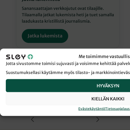
Sanansaattajan verkkojutut ovat tilaajille.
Tilaamalla jatkat lukemista heti ja tuet samalla
laadukasta kristillistä journalismia.
Jatka lukemista
Me toimimme vastuullis
Jotta sivustomme toimisi sujuvasti ja voisimme kehittää pal
Suostumuksellasi käytämme myös tilasto- ja markkinointieväs
← Takaisin Sanansaattaja-lehden etusivulle
HYVÄKSYN
KIELLÄN KAIKKI
EKKLESIOLOGIA
MURTUNUT KIRKKO
Evästekäytäntö
Tietosuojalau