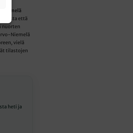
o-Niemelä
uomesta että
ä nuorten
Tervo-Niemelä
reen, vielä
t tilastojen
ta heti ja