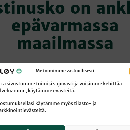
stinusko on ank
epävarmassa
maailmassa
Me toimimme vastuullisesti
aiset kriisit, elämän merkityksettömyys ja turvattomuude
tta sivustomme toimisi sujuvasti ja voisimme kehittää
et miehet etsiytymään kristinuskon pariin, kertoo uusi
lveluamme, käytämme evästeitä.
tutkimus.
ostumuksellasi käytämme myös tilasto- ja
lisissa medioissa haastatellaan nykyään usein nuoria mieh
rkkinointievästeitä.
ristinuskosta elämälleen merkityksen. He ovat löytäneet er
sta hengellisen kodin, jonka toimintaan osallistuvat säänn