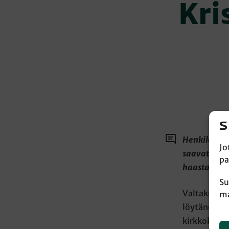
Kri
Henkilökoht
Jo
saavat nuor
pa
haastattelu
Su
Valtakunnal
ma
löytäneet k
kirkkokunni