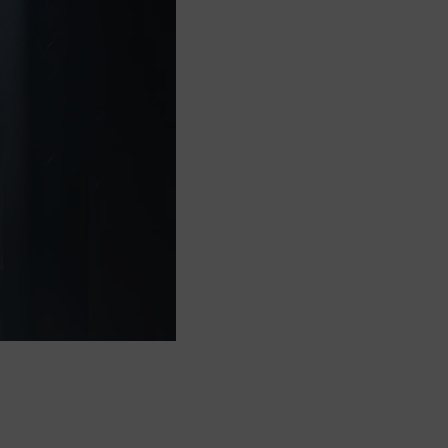
I
O
N
T
Y
H
J
Ä
.