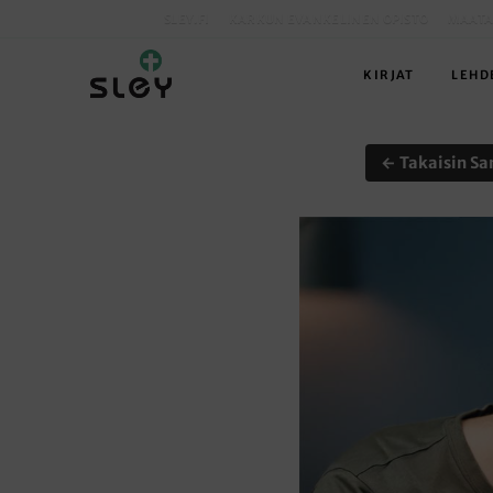
SLEY.FI
KARKUN EVANKELINEN OPISTO
MAATA
KIRJAT
LEHD
← Takaisin Sa