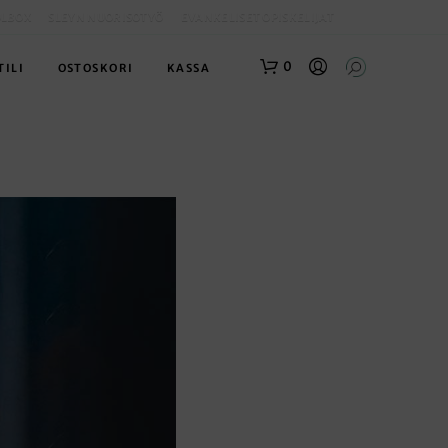
OLBOX
SLEYN NUORISOTYÖ
EVANKELISET OPISKELIJAT
0
TILI
OSTOSKORI
KASSA
O
S
T
O
S
K
O
R