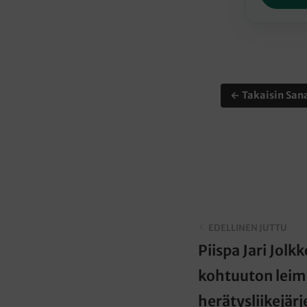
← Takaisin Sana
EDELLINEN JUTTU
Piispa Jari Jolk
kohtuuton leim
herätysliikejärj