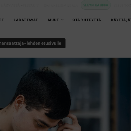
 NÄKYVISSÄ -FESTARIT
EVANKELIUMIJUHLA
SLEYN KAUPPA
BIBLE TO
ET
LADATTAVAT
MUUT
OTA YHTEYTTÄ
KÄYTTÄJÄ
nansaattaja-lehden etusivulle