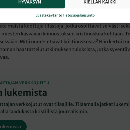
HYVÄKSYN
KIELLÄN KAIKKI
yliopiston käytännöllisen teologian professori
Kati Terv
Evästekäytäntö
Tietosuojalausunto
rusta-lehden teologisilla päivillä tammikuun alussa sekä S
sta maista koottuja tilastoja, jotka osoittavat selvästi sek
ä miesten kasvavan kiinnostuksen kristinuskoa kohtaan. 
ksessään: Mitä nuoret etsivät kristinuskosta? Hän kertoi tuo
toman haastattelututkimuksen tuloksista, jotka syventävä
vaa.
ATTAJAN VERKKOJUTTU
a lukemista
tajan verkkojutut ovat tilaajille. Tilaamalla jatkat lukemis
lla laadukasta kristillistä journalismia.
lukemista