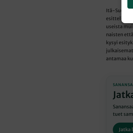
Itä-Suomen 
esitteli Pe
useista mui
naisten ett
kysyi esity
julkaisemat
antamaa ku
SANANSA
Jatk
Sanansaat
tuet sama
Jatka 