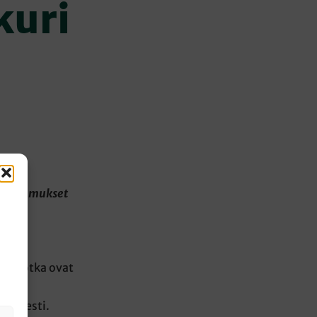
kuri
n kokemukset
iä, jotka ovat
i
öllisesti.