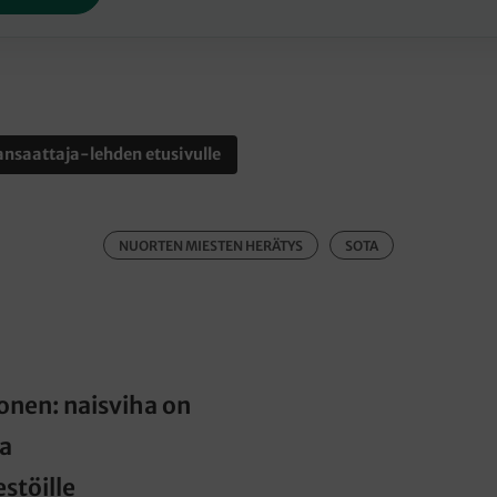
nsaattaja-lehden etusivulle
NUORTEN MIESTEN HERÄTYS
SOTA
konen: naisviha on
a
estöille