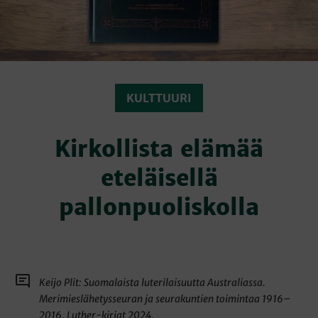
KULTTUURI
Kirkollista elämää
eteläisellä
pallonpuoliskolla
Keijo Plit: Suomalaista luterilaisuutta Australiassa.
Merimieslähetysseuran ja seurakuntien toimintaa 1916–
2016. Luther-kirjat 2024.