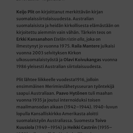
Keijo Plit
on kirjoittanut merkittävän kirjan
suomalaissiirtolaisuudesta. Australian
suomalaisista ja heidän kirkollisesta elämästään on
kirjoitettu aiemmin vain vähän. Tärkein teos on
Erkki Kansanahon
Etelän ristin alla
, joka on
ilmestynyt jo vuonna 1975.
Raila Mantere
julkaisi
vuonna 2003 selvityksen Kirkon
ulkosuomalaistyöstä ja
Olavi Koivukangas
vuonna
1986 yleisesti Australian siirtolaisuudesta.
Plit lähtee liikkeelle vuodesta1916, jolloin
ensimmäinen Merimieslähetysseuran työntekijä
saapui Australiaan.
Paavo Hytönen
tuli maahan
vuonna 1935 ja joutui internoiduksi toisen
maailmansodan aikaan (1942–1944). 1940-luvun
lopulla Kansalliskirkko Amerikasta aloitti
suomalaistyön Australiassa. Suomesta
Toivo
Kuusiola
(1949–1954) ja
Heikki Castrén
(1955–