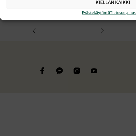
KIELLÄN KAIKKI
Evästekäytäntö
Tietosuojalau
AUSTRALIAN LUTERILAISUUS