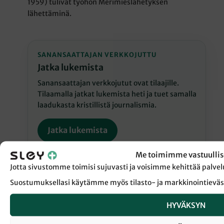
1959) tulivat työhön Merimieslähetyksen
lähettäminä.
SANANSAATTAJAN VERKKOJUTTU
Jatka lukemista
Sanansaattajan verkkojutut ovat tilaajille.
Tilaamalla jatkat lukemista heti ja tuet samalla
laadukasta kristillistä journalismia.
Jatka lukemista
Me toimimme vastuullis
Jotta sivustomme toimisi sujuvasti ja voisimme kehittää pal
Suostumuksellasi käytämme myös tilasto- ja markkinointieväs
HYVÄKSYN
← Takaisin Sanansaattaja-lehden etusivulle