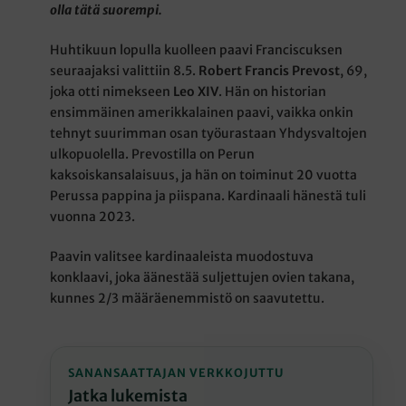
olla tätä suorempi.
Huhtikuun lopulla kuolleen paavi Franciscuksen
seuraajaksi valittiin 8.5.
Robert Francis Prevost
, 69,
joka otti nimekseen
Leo XIV
. Hän on historian
ensimmäinen amerikkalainen paavi, vaikka onkin
tehnyt suurimman osan työurastaan Yhdysvaltojen
ulkopuolella. Prevostilla on Perun
kaksoiskansalaisuus, ja hän on toiminut 20 vuotta
Perussa pappina ja piispana. Kardinaali hänestä tuli
vuonna 2023.
Paavin valitsee kardinaaleista muodostuva
konklaavi, joka äänestää suljettujen ovien takana,
kunnes 2/3 määräenemmistö on saavutettu.
SANANSAATTAJAN VERKKOJUTTU
Jatka lukemista