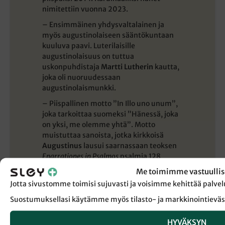
nimitettiin vuonna 2023.
– Ensimmäinen yhdysvaltalainen ja
myös augustinolaiseen sääntökuntaan
kuuluva paavi. Luterilaisille
augustinolaisuus on tuttua
uskonpuhdistaja
Martti Lutherin
kautta,
joka oli nuoruudessaan
augustinolaismunkki.
– Piispallinen motto ”In Illo uno unum”,
joka tarkoittaa suomeksi ”Hänessä, joka
on yksi, me olemme yhtä”. Motto
muistuttaa sanoista, jotka kirkkoisä
Augustinus
lausui saarnassaan teoksen
Enarrationes in Psalmos
psalmia 128
koskevassa selityksessä: ”Vaikka meitä
Me toimimme vastuullis
kristittyjä onkin monta, hänessä yhdessä
Jotta sivustomme toimisi sujuvasti ja voisimme kehittää pal
me olemme yhtä”.
Suostumuksellasi käytämme myös tilasto- ja markkinointieväs
katolinen.fi/Sanansaattajan toimitus
HYVÄKSYN