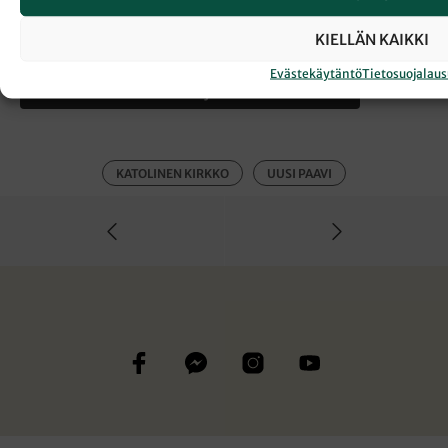
KIELLÄN KAIKKI
Evästekäytäntö
Tietosuojalau
← Takaisin Sanansaattaja-lehden etusivulle
KATOLINEN KIRKKO
UUSI PAAVI