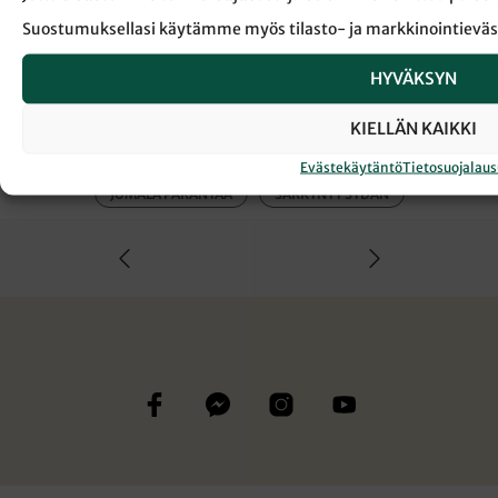
Suostumuksellasi käytämme myös tilasto- ja markkinointieväs
HYVÄKSYN
← Takaisin Sanansaattaja-lehden etusivulle
KIELLÄN KAIKKI
Evästekäytäntö
Tietosuojalau
JUMALA PARANTAA
SÄRKYNYT SYDÄN