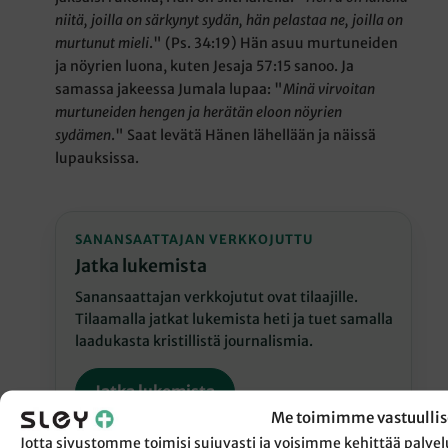
niitä, joilla on särkynyt sydän, hän pelastaa ne, joilla on
murtunut mieli
." (Ps. 34:19) Hän asuu murtuneiden
ja nöyrien luona, kuten Jesaja 57:15 sanoo. Ja
samassa jakeessa Jumala lupaa: "
Minä virvoitan
murtuneiden hengen ja herätän eloon nöyrien
sydämen
." Saat levätä Hänen lähellään ja näissä
lupauksissa.
SANANSAATTAJAN VERKKOJUTTU
Jatka lukemista
Sanansaattajan verkkojutut ovat tilaajille.
Tilaamalla jatkat lukemista heti ja tuet samalla
laadukasta kristillistä journalismia.
Jatka lukemista
Me toimimme vastuullis
Jotta sivustomme toimisi sujuvasti ja voisimme kehittää pal