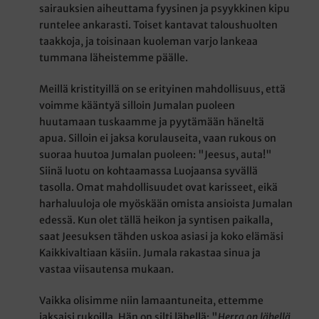
sairauksien aiheuttama fyysinen ja psyykkinen kipu
runtelee ankarasti. Toiset kantavat taloushuolten
taakkoja, ja toisinaan kuoleman varjo lankeaa
tummana läheistemme päälle.
Meillä kristityillä on se erityinen mahdollisuus, että
voimme kääntyä silloin Jumalan puoleen
huutamaan tuskaamme ja pyytämään häneltä
apua. Silloin ei jaksa korulauseita, vaan rukous on
suoraa huutoa Jumalan puoleen: "Jeesus, auta!"
Siinä luotu on kohtaamassa Luojaansa syvällä
tasolla. Omat mahdollisuudet ovat karisseet, eikä
harhaluuloja ole myöskään omista ansioista Jumalan
edessä. Kun olet tällä heikon ja syntisen paikalla,
saat Jeesuksen tähden uskoa asiasi ja koko elämäsi
Kaikkivaltiaan käsiin. Jumala rakastaa sinua ja
vastaa viisautensa mukaan.
Vaikka olisimme niin lamaantuneita, ettemme
jaksaisi rukoilla, Hän on silti lähellä: "
Herra on lähellä