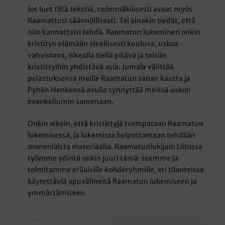
Jos luet tätä tekstiä, todennäköisesti avaat myös
Raamattusi säännöllisesti. Tai ainakin tiedät, että
niin kannattaisi tehdä. Raamatun lukeminen onkin
kristityn elämään oleellisesti kuuluva, uskoa
vahvistava, oikealla tiellä pitävä ja toisiin
kristittyihin yhdistävä asia. Jumala välittää
pelastuksensa meille Raamatun sanan kautta ja
Pyhän Henkensä avulla synnyttää meissä uskon
evankeliumin sanomaan.
Onkin oikein, että kristittyjä tsempataan Raamatun
lukemisessa, ja lukemista helpottamaan tehdään
monenlaista materiaalia. Raamatunlukijain Liitossa
työmme ydintä onkin juuri tämä: teemme ja
toimitamme erilaisille kohderyhmille, eri tilanteissa
käytettäviä apuvälineitä Raamatun lukemiseen ja
ymmärtämiseen.