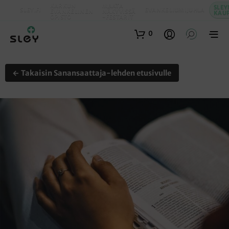
KARKUN
MAATA
SLEY
SLEY.FI
EVANKELIUMIJUHLA
EVANKELINEN
NÄKYVISSÄ
KAU
OPISTO
-FESTARIT
0
← Takaisin Sanansaattaja-lehden etusivulle