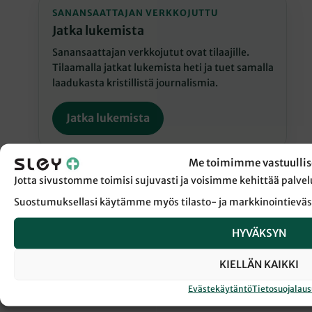
SANANSAATTAJAN VERKKOJUTTU
Jatka lukemista
Sanansaattajan verkkojutut ovat tilaajille.
Tilaamalla jatkat lukemista heti ja tuet samalla
laadukasta kristillistä journalismia.
Jatka lukemista
Me toimimme vastuullis
Jotta sivustomme toimisi sujuvasti ja voisimme kehittää pal
Suostumuksellasi käytämme myös tilasto- ja markkinointieväs
← Takaisin Sanansaattaja-lehden etusivulle
HYVÄKSYN
KIELLÄN KAIKKI
RAAMATUN LUKEMINEN
Evästekäytäntö
Tietosuojalau