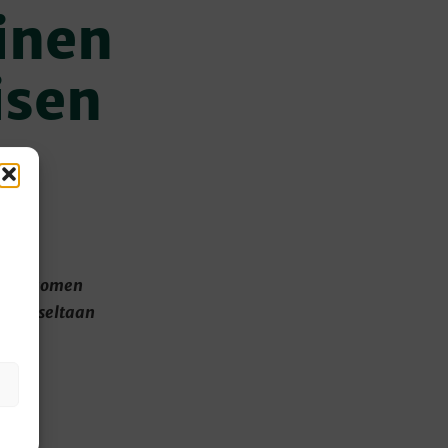
inen
isen
änsi-Suomen
ulutukseltaan
n