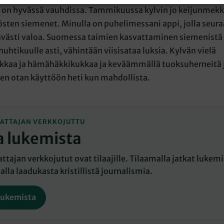
 on hyvässä vauhdissa. Tammikuussa kylvin jo keijunmekk
sten siemenet. Minulla on puhelimessani appi, jolla seuraa
tävästi valoa. Suomessa taimien kasvattaminen siemenistä 
uhtikuulle asti, vähintään viisisataa luksia. Kylvän vielä
kkaa ja hämähäkkikukkaa ja keväämmällä tuoksuherneitä j
n otan käyttöön heti kun mahdollista.
ATTAJAN VERKKOJUTTU
a lukemista
tajan verkkojutut ovat tilaajille. Tilaamalla jatkat lukemis
lla laadukasta kristillistä journalismia.
lukemista