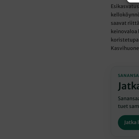
Esikasvatus
kelloköynnö
saavat riit
keinovaloa h
koristetupa
Kasvihuonee
SANANSA
Jatk
Sanansaat
tuet sama
Jatka 