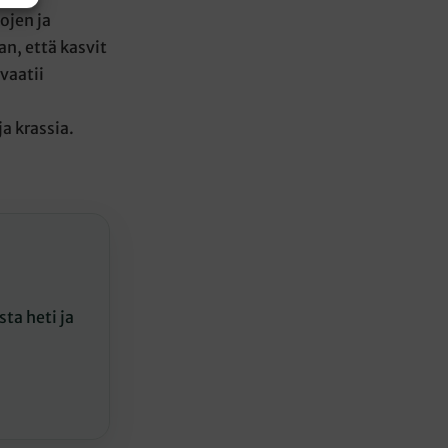
ojen ja
n, että kasvit
vaatii
a krassia.
ta heti ja