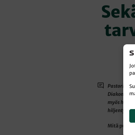
Sek
tar
Jo
pa
Pastori Mar
Su
ma
Diakonialai
myös horton
hiljentymis
Mitä puuta