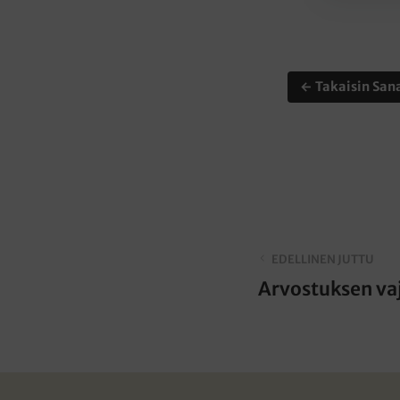
← Takaisin Sana
EDELLINEN JUTTU
Arvostuksen vaj