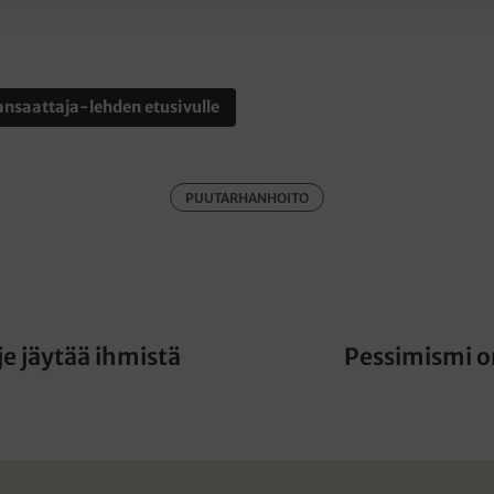
nsaattaja-lehden etusivulle
PUUTARHANHOITO
e jäytää ihmistä
Pessimismi o