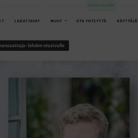
 NÄKYVISSÄ -FESTARIT
EVANKELIUMIJUHLA
SLEYN KAUPPA
BIBLE TO
ET
LADATTAVAT
MUUT
OTA YHTEYTTÄ
KÄYTTÄJÄ
nansaattaja-lehden etusivulle