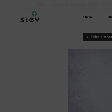
SLEY.FI
KARKUN EVANKELINEN OPISTO
MAATA
KIRJAT
LEHD
← Takaisin Sa