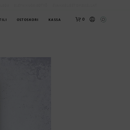
OLBOX
SLEYN NUORISOTYÖ
EVANKELISET OPISKELIJAT
0
TILI
OSTOSKORI
KASSA
O
S
T
O
S
K
O
R