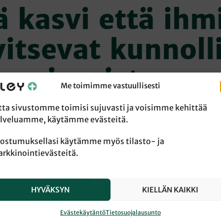
ä kasvi että ihm
vitsevat kunnoll
juuriston
Me toimimme vastuullisesti
tta sivustomme toimisi sujuvasti ja voisimme kehittää
lveluamme, käytämme evästeitä.
ko Huhtala on diakonia- ja kansalaistoiminnan johtaja L
ostumuksellasi käytämme myös tilasto- ja
rkkinointievästeitä.
toksessa. Riihimäellä omakotitalossa asuva Huhtala on ko
omi. Puutarhanhoitoa rakastavalle Huhtalalle oma piha o
en ja Jumalan kohtaamisen paikka.
HYVÄKSYN
KIELLÄN KAIKKI
rhurin kevääseen kuuluu?
Evästekäytäntö
Tietosuojalausunto