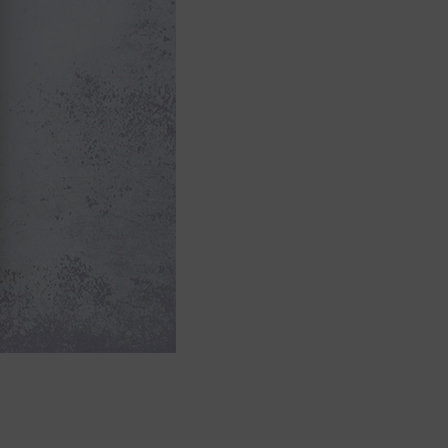
I
O
N
T
Y
H
J
Ä
.