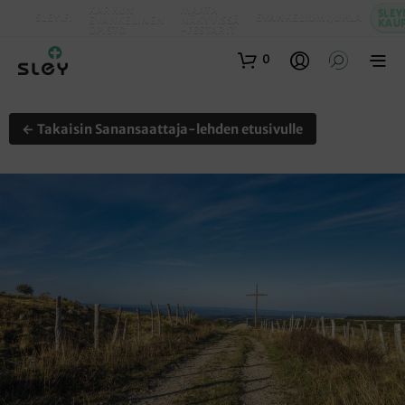
KARKUN
MAATA
SLEY
SLEY.FI
EVANKELIUMIJUHLA
EVANKELINEN
NÄKYVISSÄ
KAU
OPISTO
-FESTARIT
0
← Takaisin Sanansaattaja-lehden etusivulle