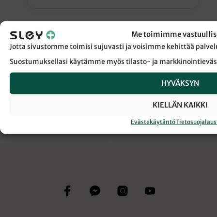
Me toimimme vastuullis
Jotta sivustomme toimisi sujuvasti ja voisimme kehittää pal
← Takaisin Sanansaattaja-lehden etusivulle
Suostumuksellasi käytämme myös tilasto- ja markkinointieväs
HYVÄKSYN
JUMALAN JOHDATUS
KIELLÄN KAIKKI
Evästekäytäntö
Tietosuojalau