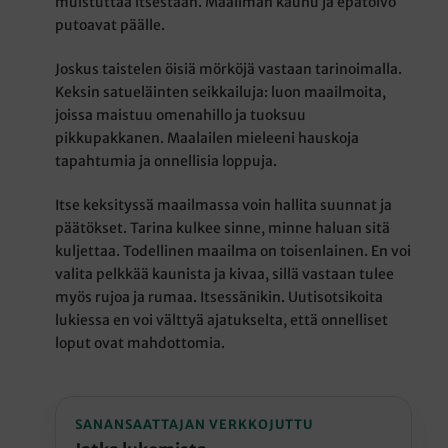
muistuttaa itsestään. Maailman kauhu ja epätoivo
putoavat päälle.
Joskus taistelen öisiä mörköjä vastaan tarinoimalla.
Keksin satueläinten seikkailuja: luon maailmoita,
joissa maistuu omenahillo ja tuoksuu
pikkupakkanen. Maalailen mieleeni hauskoja
tapahtumia ja onnellisia loppuja.
Itse keksityssä maailmassa voin hallita suunnat ja
päätökset. Tarina kulkee sinne, minne haluan sitä
kuljettaa. Todellinen maailma on toisenlainen. En voi
valita pelkkää kaunista ja kivaa, sillä vastaan tulee
myös rujoa ja rumaa. Itsessänikin. Uutisotsikoita
lukiessa en voi välttyä ajatukselta, että onnelliset
loput ovat mahdottomia.
SANANSAATTAJAN VERKKOJUTTU