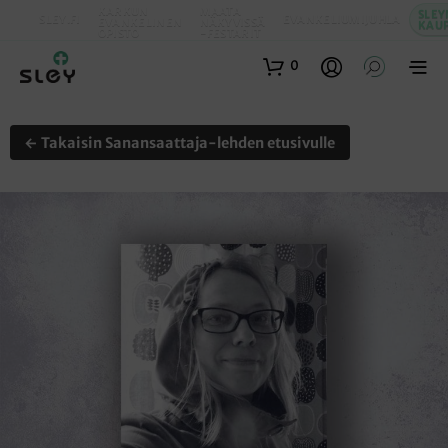
KARKUN
MAATA
SLEY
SLEY.FI
EVANKELIUMIJUHLA
EVANKELINEN
NÄKYVISSÄ
KAU
OPISTO
-FESTARIT
0
← Takaisin Sanansaattaja-lehden etusivulle