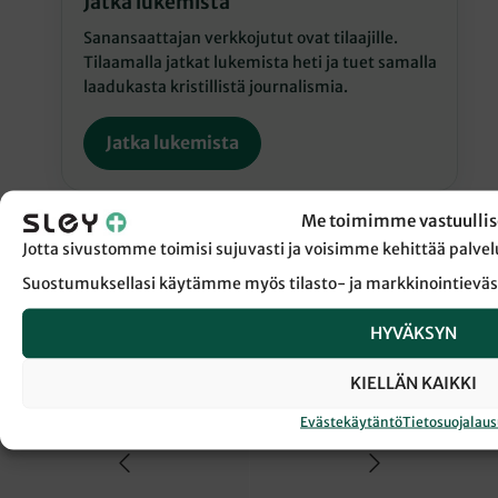
Jatka lukemista
Sanansaattajan verkkojutut ovat tilaajille.
Tilaamalla jatkat lukemista heti ja tuet samalla
laadukasta kristillistä journalismia.
Jatka lukemista
Me toimimme vastuullis
Jotta sivustomme toimisi sujuvasti ja voisimme kehittää pal
Suostumuksellasi käytämme myös tilasto- ja markkinointieväs
← Takaisin Sanansaattaja-lehden etusivulle
HYVÄKSYN
KIELLÄN KAIKKI
EUKATASTROFI
JEESUKSEN SYNTYMÄ
Evästekäytäntö
Tietosuojalau