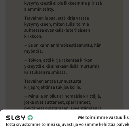
kysymyksestä ei ole liikkeemme piirissä
aiemmin tehty.
Tarvainen lupaa, että kirja vastaa
kysymykseen, miten tulisi toimia
suhteessa evankelis-luterilaiseen
kirkkoon.
– Se on kunnianhimoisesti sanottu, hän
myöntää.
– Toivon, että kirja rakentaa kirkon
ykseyttä eikä ainakaan lisää murtumia
Kristuksen ruumiissa.
Tarvainen antaa tunnustusta
kirjaprojektinsa tukijoukoille.
– Minulla on ollut erinomaisia kirittäjiä,
jotka ovat auttaneet, sparranneet,
pyytäneet poistamaan, syventämään ja
harkitsemaan uudestaan. Ilman heitä
Me toimimme vastuullis
tämä ei olisi ollut mahdollista.
Jotta sivustomme toimisi sujuvasti ja voisimme kehittää pal