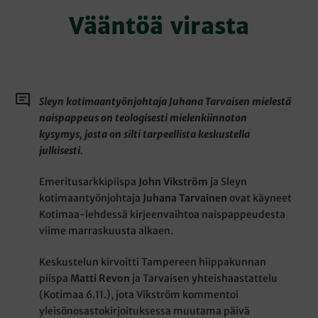
Vääntöä virasta
Sleyn kotimaantyönjohtaja Juhana Tarvaisen mielestä
naispappeus on teologisesti mielenkiinnoton
kysymys, josta on silti tarpeellista keskustella
julkisesti.
Emeritusarkkipiispa
John Vikström
ja Sleyn
kotimaantyönjohtaja
Juhana Tarvainen
ovat käyneet
Kotimaa-lehdessä kirjeenvaihtoa naispappeudesta
viime marraskuusta alkaen.
Keskustelun kirvoitti Tampereen hiippakunnan
piispa
Matti Revon
ja Tarvaisen yhteishaastattelu
(Kotimaa 6.11.), jota Vikström kommentoi
yleisönosastokirjoituksessa muutama päivä