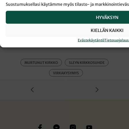
Suostumuksellasi käytämme myös tilasto- ja markkinointieväs
HYVÄKSYN
KIELLÄN KAIKKI
← Takaisin Sanansaattaja-lehden etusivulle
Evästekäytäntö
Tietosuojalau
MURTUNUT KIRKKO
SLEYN KIRKKOSUHDE
VIRKAKYSYMYS