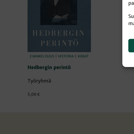
pa
Su
ma
EVANKELISUUS
|
HISTORIA
|
KIRJAT
Hedbergin perintö
Työryhmä
5,00
€
LISÄÄ OSTOSKORIIN