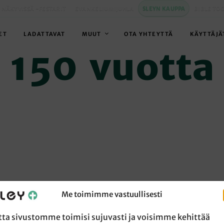
 NÄKYVISSÄ -FESTARIT
EVANKELIUMIJUHLA
SLEYN KAUPPA
BIBLE TO
ET
LADATTAVAT
MUUT
OTA YHTEYTTÄ
KÄYTTÄJÄ
150 vuotta
Me toimimme vastuullisesti
tta sivustomme toimisi sujuvasti ja voisimme kehittää