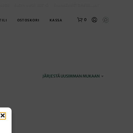
OLBOX
SLEYN NUORISOTYÖ
EVANKELISET OPISKELIJAT
0
TILI
OSTOSKORI
KASSA
JÄRJESTÄ UUSIMMAN MUKAAN
O
S
T
O
S
K
O
R