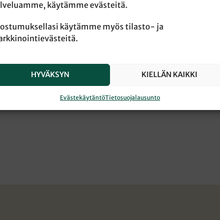
lveluamme, käytämme evästeitä.
ostumuksellasi käytämme myös tilasto- ja
rkkinointievästeitä.
HYVÄKSYN
KIELLÄN KAIKKI
Evästekäytäntö
Tietosuojalausunto