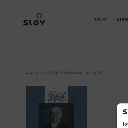
SLEY.FI
KARKUN EVANKELINEN OPISTO
MAATA
KIRJAT
LEHD
ETUSIVU
/
TUOTTEET AVAINSANALLA “150 VUOTTA”
Jo