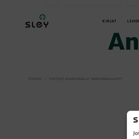
SLEY.FI
KARKUN EVANKELINEN OPISTO
MAATA
KIRJAT
LEHD
An
ETUSIVU
/
TUOTTEET AVAINSANALLA “ANNI MARIA LASTO”
Jo