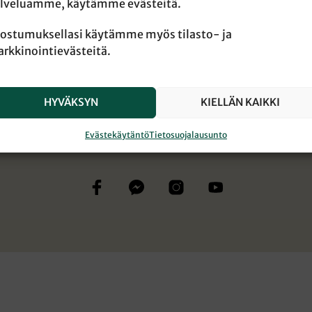
lveluamme, käytämme evästeitä.
ostumuksellasi käytämme myös tilasto- ja
rkkinointievästeitä.
HYVÄKSYN
KIELLÄN KAIKKI
Evästekäytäntö
Tietosuojalausunto