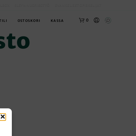
OLBOX
SLEYN NUORISOTYÖ
EVANKELISET OPISKELIJAT
0
TILI
OSTOSKORI
KASSA
sto
O
S
T
O
.
S
K
O
R