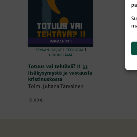
pa
Su
ma
VARMA HITTI!
KEVÄÄN LAHJAT
|
TEOLOGIA
|
USKONELÄMÄ
Totuus vai tehtävä? II 33
lisäkysymystä ja vastausta
kristinuskosta
Toim. Juhana Tarvainen
15,00
€
LISÄÄ OSTOSKORIIN