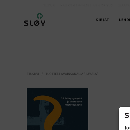
SLEY.FI
KARKUN EVANKELINEN OPISTO
MAATA
KIRJAT
LEHD
ETUSIVU
/
TUOTTEET AVAINSANALLA “JUMALA”
Jo