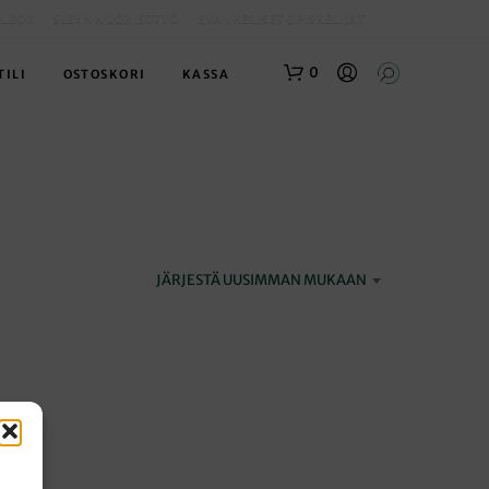
OLBOX
SLEYN NUORISOTYÖ
EVANKELISET OPISKELIJAT
0
TILI
OSTOSKORI
KASSA
JÄRJESTÄ UUSIMMAN MUKAAN
O
S
T
O
S
K
O
R