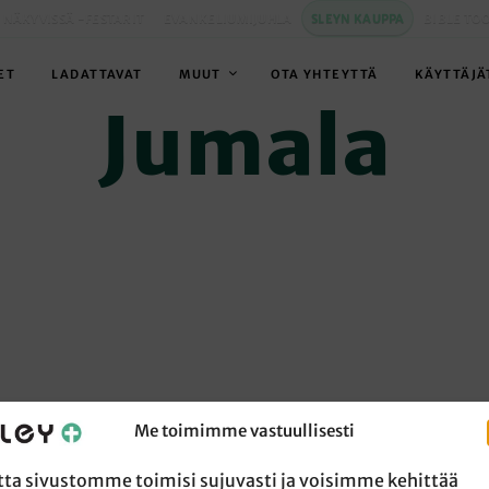
 NÄKYVISSÄ -FESTARIT
EVANKELIUMIJUHLA
SLEYN KAUPPA
BIBLE TO
ET
LADATTAVAT
MUUT
OTA YHTEYTTÄ
KÄYTTÄJÄ
Jumala
Me toimimme vastuullisesti
tta sivustomme toimisi sujuvasti ja voisimme kehittää