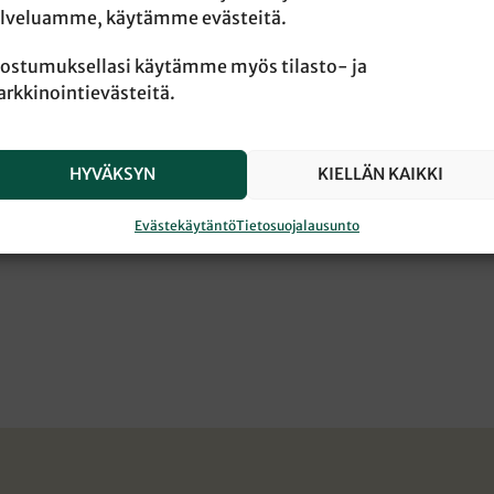
lveluamme, käytämme evästeitä.
ostumuksellasi käytämme myös tilasto- ja
rkkinointievästeitä.
HYVÄKSYN
KIELLÄN KAIKKI
Evästekäytäntö
Tietosuojalausunto