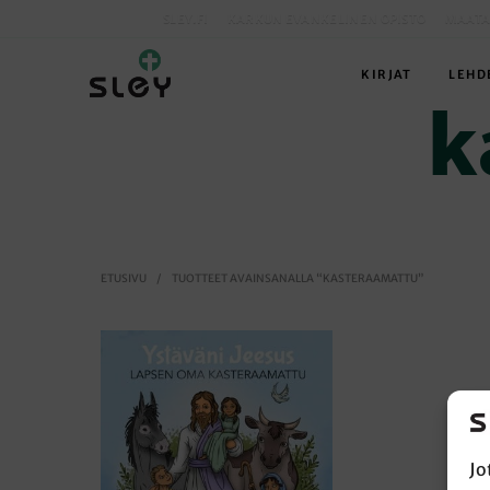
SLEY.FI
KARKUN EVANKELINEN OPISTO
MAATA
KIRJAT
LEHD
k
ETUSIVU
/
TUOTTEET AVAINSANALLA “KASTERAAMATTU”
Jo