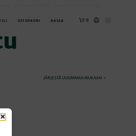
OLBOX
SLEYN NUORISOTYÖ
EVANKELISET OPISKELIJAT
0
TILI
OSTOSKORI
KASSA
tu
JÄRJESTÄ UUSIMMAN MUKAAN
O
S
T
O
S
K
O
R