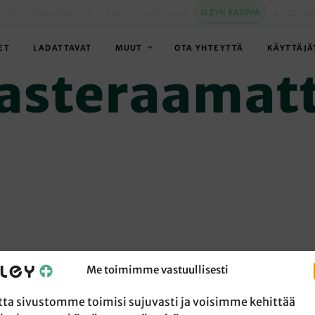
 NÄKYVISSÄ -FESTARIT
EVANKELIUMIJUHLA
SLEYN KAUPPA
BIBLE TO
ET
LADATTAVAT
MUUT
OTA YHTEYTTÄ
KÄYTTÄJÄ
asteraamat
Me toimimme vastuullisesti
tta sivustomme toimisi sujuvasti ja voisimme kehittää