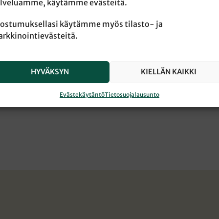
lveluamme, käytämme evästeitä.
ostumuksellasi käytämme myös tilasto- ja
rkkinointievästeitä.
HYVÄKSYN
KIELLÄN KAIKKI
Evästekäytäntö
Tietosuojalausunto