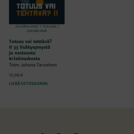
KEVÄÄN LAHJAT
|
TEOLOGIA
|
USKONELÄMÄ
Totuus vai tehtävä?
II 33 lisäkysymystä
ja vastausta
kristinuskosta
Toim. Juhana Tarvainen
15,00
€
LISÄÄ OSTOSKORIIN