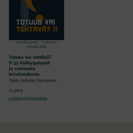
KEVÄÄN LAHJAT
|
TEOLOGIA
|
USKONELÄMÄ
Totuus vai tehtävä?
II 33 lisäkysymystä
ja vastausta
kristinuskosta
Toim. Juhana Tarvainen
15,00
€
LISÄÄ OSTOSKORIIN