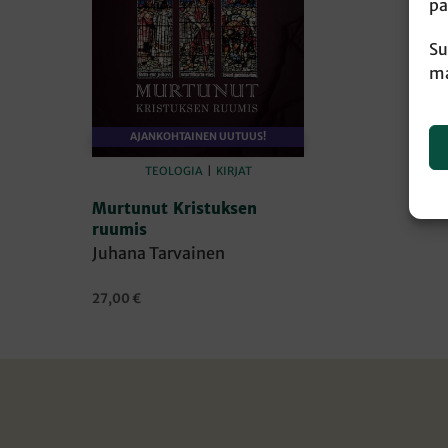
pa
Su
ma
AJANKOHTAINEN UUTUUS!
TEOLOGIA
|
KIRJAT
Murtunut Kristuksen
ruumis
Juhana Tarvainen
27,00
€
LISÄÄ OSTOSKORIIN