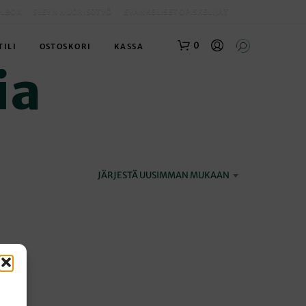
OLBOX
SLEYN NUORISOTYÖ
EVANKELISET OPISKELIJAT
0
TILI
OSTOSKORI
KASSA
ia
JÄRJESTÄ UUSIMMAN MUKAAN
O
S
T
O
S
K
O
R