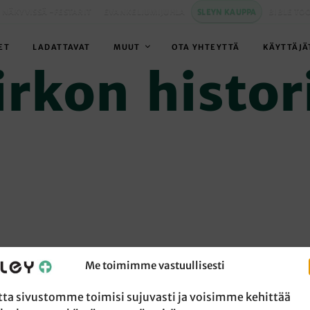
 NÄKYVISSÄ -FESTARIT
EVANKELIUMIJUHLA
SLEYN KAUPPA
BIBLE TO
ET
LADATTAVAT
MUUT
OTA YHTEYTTÄ
KÄYTTÄJÄ
irkon histor
Me toimimme vastuullisesti
tta sivustomme toimisi sujuvasti ja voisimme kehittää