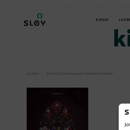
SLEY.FI
KARKUN EVANKELINEN OPISTO
MAATA
KIRJAT
LEHD
k
ETUSIVU
/
TUOTTEET AVAINSANALLA “KIRKON HISTORIA”
Jo