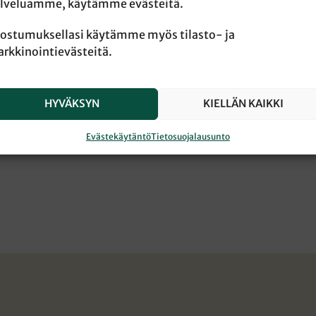
lveluamme, käytämme evästeitä.
ostumuksellasi käytämme myös tilasto- ja
rkkinointievästeitä.
HYVÄKSYN
KIELLÄN KAIKKI
Evästekäytäntö
Tietosuojalausunto