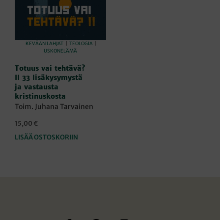
KEVÄÄN LAHJAT
|
TEOLOGIA
|
USKONELÄMÄ
Totuus vai tehtävä?
II 33 lisäkysymystä
ja vastausta
kristinuskosta
Toim. Juhana Tarvainen
15,00
€
LISÄÄ OSTOSKORIIN