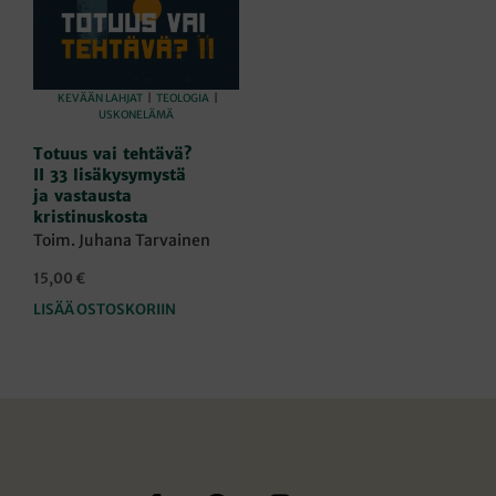
KEVÄÄN LAHJAT
|
TEOLOGIA
|
USKONELÄMÄ
Totuus vai tehtävä?
II 33 lisäkysymystä
ja vastausta
kristinuskosta
Toim. Juhana Tarvainen
15,00
€
LISÄÄ OSTOSKORIIN