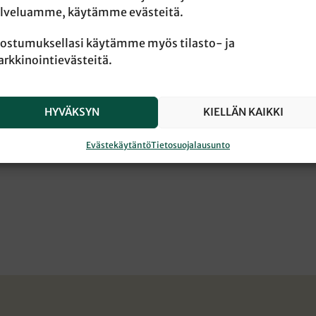
lveluamme, käytämme evästeitä.
ostumuksellasi käytämme myös tilasto- ja
rkkinointievästeitä.
HYVÄKSYN
KIELLÄN KAIKKI
Evästekäytäntö
Tietosuojalausunto