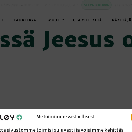
 NÄKYVISSÄ -FESTARIT
EVANKELIUMIJUHLA
SLEYN KAUPPA
BIBLE TO
ET
LADATTAVAT
MUUT
OTA YHTEYTTÄ
KÄYTTÄJÄ
ssä Jeesus 
Me toimimme vastuullisesti
tta sivustomme toimisi sujuvasti ja voisimme kehittää