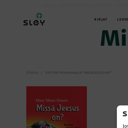
SLEY.FI
KARKUN EVANKELINEN OPISTO
MAATA
KIRJAT
LEHD
Mi
ETUSIVU
/
TUOTTEET AVAINSANALLA “MISSÄ JEESUS ON?”
Jo