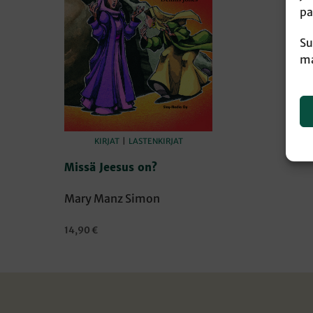
pa
Su
ma
KIRJAT
|
LASTENKIRJAT
Missä Jeesus on?
Mary Manz Simon
14,90
€
LISÄÄ OSTOSKORIIN