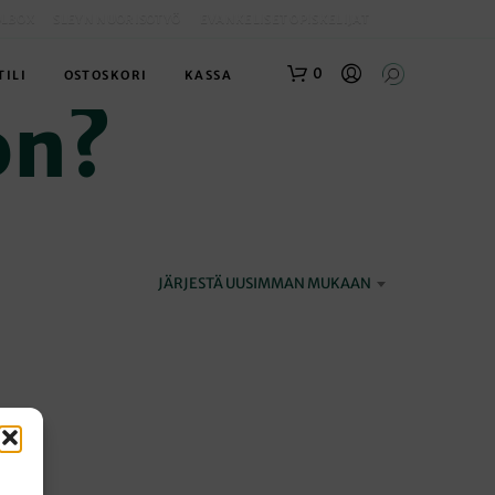
OLBOX
SLEYN NUORISOTYÖ
EVANKELISET OPISKELIJAT
0
TILI
OSTOSKORI
KASSA
on?
JÄRJESTÄ UUSIMMAN MUKAAN
O
S
T
O
S
K
O
R