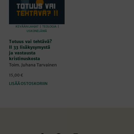
KEVÄÄN LAHJAT
|
TEOLOGIA
|
USKONELÄMÄ
Totuus vai tehtävä?
II 33 lisäkysymystä
ja vastausta
kristinuskosta
Toim. Juhana Tarvainen
15,00
€
LISÄÄ OSTOSKORIIN