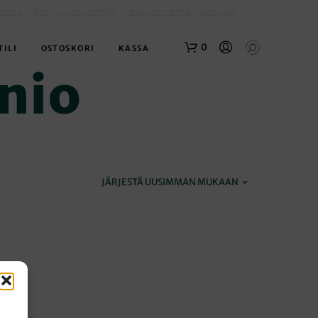
OLBOX
SLEYN NUORISOTYÖ
EVANKELISET OPISKELIJAT
0
TILI
OSTOSKORI
KASSA
nio
JÄRJESTÄ UUSIMMAN MUKAAN
O
S
T
O
S
K
O
R