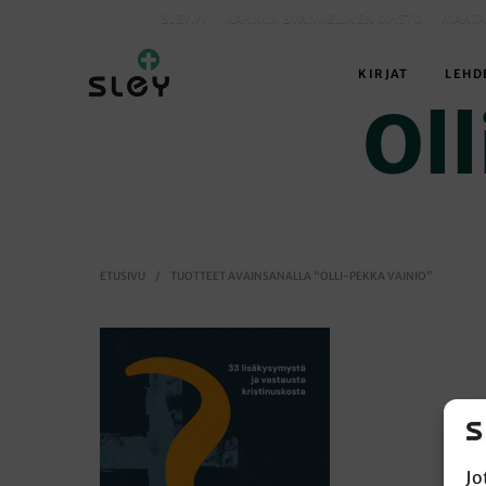
SLEY.FI
KARKUN EVANKELINEN OPISTO
MAATA
KIRJAT
LEHD
Ol
ETUSIVU
/
TUOTTEET AVAINSANALLA “OLLI-PEKKA VAINIO”
Jo