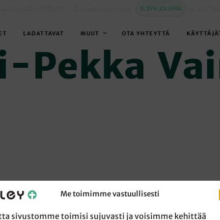
 NÄKYVISSÄ -FESTARIT
EVANKELIUMIJUHLA
SLEYN KAUPPA
BIBLE TO
ET
LADATTAVAT
MUUT
OTA YHTEYTTÄ
KÄYTTÄJÄ
li-Pekka Vai
Me toimimme vastuullisesti
tta sivustomme toimisi sujuvasti ja voisimme kehittää