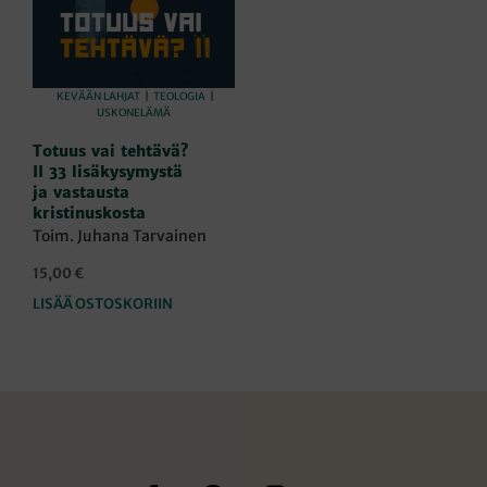
KEVÄÄN LAHJAT
|
TEOLOGIA
|
USKONELÄMÄ
Totuus vai tehtävä?
II 33 lisäkysymystä
ja vastausta
kristinuskosta
Toim. Juhana Tarvainen
15,00
€
LISÄÄ OSTOSKORIIN