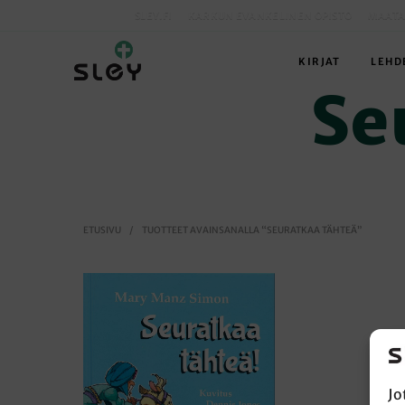
SLEY.FI
KARKUN EVANKELINEN OPISTO
MAATA
KIRJAT
LEHD
Se
ETUSIVU
/
TUOTTEET AVAINSANALLA “SEURATKAA TÄHTEÄ”
Jo