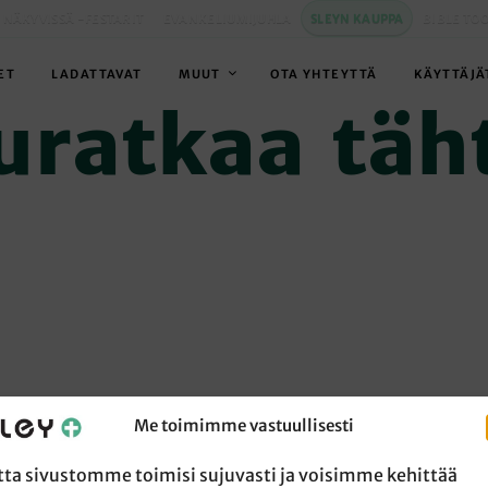
 NÄKYVISSÄ -FESTARIT
EVANKELIUMIJUHLA
SLEYN KAUPPA
BIBLE TO
ET
LADATTAVAT
MUUT
OTA YHTEYTTÄ
KÄYTTÄJÄ
uratkaa täh
Me toimimme vastuullisesti
tta sivustomme toimisi sujuvasti ja voisimme kehittää