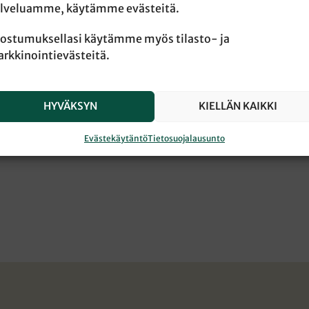
lveluamme, käytämme evästeitä.
ostumuksellasi käytämme myös tilasto- ja
rkkinointievästeitä.
HYVÄKSYN
KIELLÄN KAIKKI
Evästekäytäntö
Tietosuojalausunto