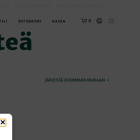
OLBOX
SLEYN NUORISOTYÖ
EVANKELISET OPISKELIJAT
0
TILI
OSTOSKORI
KASSA
teä
JÄRJESTÄ UUSIMMAN MUKAAN
O
S
T
O
S
K
O
R