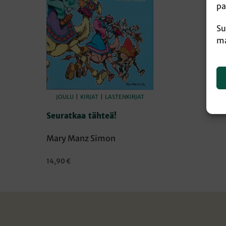
pa
Su
ma
JOULU
|
KIRJAT
|
LASTENKIRJAT
Seuratkaa tähteä!
Mary Manz Simon
14,90
€
LISÄÄ OSTOSKORIIN